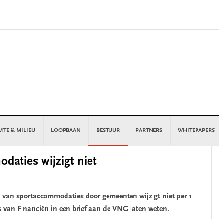
MTE & MILIEU
LOOPBAAN
BESTUUR
PARTNERS
WHITEPAPERS
P
daties wijzigt niet
S
en van sportaccommodaties door gemeenten wijzigt niet per 1
es van Financiën in een brief aan de VNG laten weten.