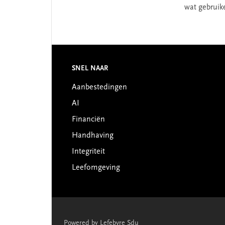
wat gebruikel
Footer
SNEL NAAR
Aanbestedingen
AI
Financiën
Handhaving
Integriteit
Leefomgeving
Powered by Lefebvre Sdu