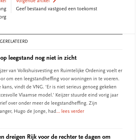
ikel
Volgende artikel
ang
Geef bestaand vastgoed een toekomst
org
lijk leiderschap
‘Met een integrale aan
j zelfkennis’
kun je de jeugd beter
GERELATEERD
helpen’
 op leegstand nog niet in zicht
jzer van Volkshuisvesting en Ruimtelijke Ordening voelt er
oor om een leegstandheffing voor woningen in te voeren.
 kans, vindt de VNG. ‘Er is niet serieus genoeg gekeken
cesvolle Vlaamse model.’ Keijzer stuurde eind vorig jaar
ief over onder meer de leegstandheffing. Zijn
anger, Hugo de Jonge, had
... lees verder
 dreigen Rijk voor de rechter te dagen om