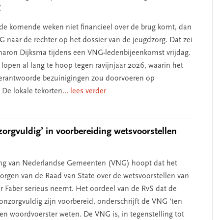
g
k de komende weken niet financieel over de brug komt, dan
G naar de rechter op het dossier van de jeugdzorg. Dat zei
Sharon Dijksma tijdens een VNG-ledenbijeenkomst vrijdag.
open al lang te hoop tegen ravijnjaar 2026, waarin het
erantwoorde bezuinigingen zou doorvoeren op
De lokale tekorten
... lees verder
zorgvuldig’ in voorbereiding wetsvoorstellen
ing van Nederlandse Gemeenten (VNG) hoopt dat het
zorgen van de Raad van State over de wetsvoorstellen van
er Faber serieus neemt. Het oordeel van de RvS dat de
onzorgvuldig zijn voorbereid, onderschrijft de VNG ‘ten
 een woordvoerster weten. De VNG is, in tegenstelling tot