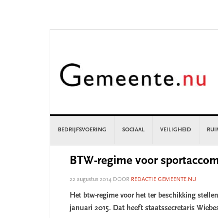
Skip
Skip
Skip
Skip
to
to
to
to
primary
main
primary
footer
navigation
content
sidebar
BEDRIJFSVOERING
SOCIAAL
VEILIGHEID
RUI
BTW-regime voor sportaccomo
22 augustus 2014
DOOR
REDACTIE GEMEENTE.NU
Het btw-regime voor het ter beschikking stell
januari 2015. Dat heeft staatssecretaris Wieb