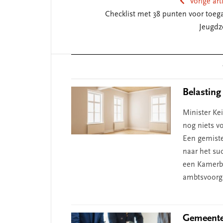
Vorige art
Checklist met 38 punten voor toeg
Jeugdz
De missie van Segment
‘Persoon
Reader
begint bi
Interactions
Belasting
Minister Kei
nog niets v
Een gemiste
naar het suc
een Kamerbr
ambtsvoorg
Gemeenten