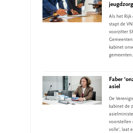
jeugdzor
Als het Rij
stapt de VN
voorzitter 
Gemeenten l
kabinet onv
gemeenten. 
Faber ‘on
asiel
De Verenig
kabinet de 
asielminist
voorstellen 
volle’, laat