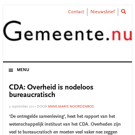
Skip
Skip
Skip
Skip
to
to
to
to
Contact
Nieuwsbrief
primary
main
primary
footer
navigation
content
sidebar
MENU
CDA: Overheid is nodeloos
bureaucratisch
2 september 2011
DOOR
ANNE-MARIE NOORDENBOS
‘De ontregelde samenleving’, heet het rapport van het
wetenschappelijk instituut van het CDA. Overheden zijn
veel te bureaucratisch en moeten veel vaker nee zeggen