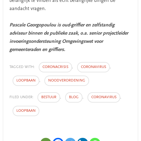
belangrijk te vinden als echt belangrijke dingen de
aandacht vragen.
Pascale Georgopoulou is oud-griffier en zelfstandig
adviseur binnen de publieke zaak, o.a. senior projectleider
invoeringsondersteuning Omgevingswet voor
gemeenteraden en griffiers.
TAGGED WITH:
CORONACRISIS
,
CORONAVIRUS
,
LOOPBAAN
,
NOODVERORDENING
FILED UNDER:
BESTUUR
,
BLOG
,
CORONAVIRUS
,
LOOPBAAN