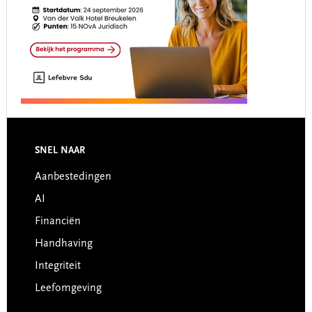
Footer
SNEL NAAR
Aanbestedingen
AI
Financiën
Handhaving
Integriteit
Leefomgeving