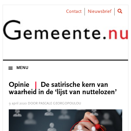
Skip
Skip
Skip
Skip
to
to
to
to
Contact
Nieuwsbrief
primary
main
primary
footer
navigation
content
sidebar
MENU
Opinie
De satirische kern van
waarheid in de ‘lijst van nuttelozen’
9 april 2020
DOOR PASCALE GEORGOPOULOU