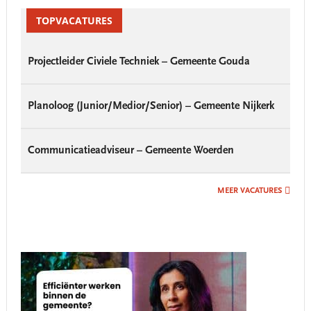
Reader
Primary
Interactions
Sidebar
TOPVACATURES
Projectleider Civiele Techniek – Gemeente Gouda
Planoloog (Junior/Medior/Senior) – Gemeente Nijkerk
Communicatieadviseur – Gemeente Woerden
MEER VACATURES