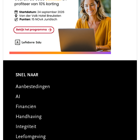
Footer
SNEL NAAR
Aanbestedingen
AI
Financiën
Handhaving
Integriteit
Leefomgeving