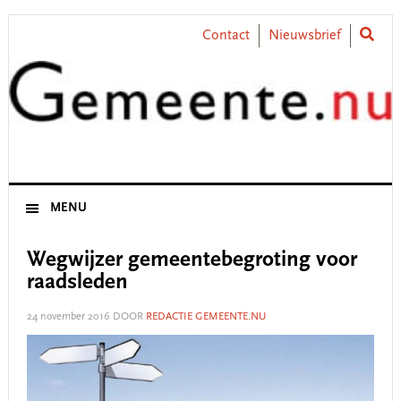
Skip
Skip
Skip
Skip
to
to
to
to
Contact
Nieuwsbrief
primary
main
primary
footer
navigation
content
sidebar
MENU
Wegwijzer gemeentebegroting voor
raadsleden
24 november 2016
DOOR
REDACTIE GEMEENTE.NU