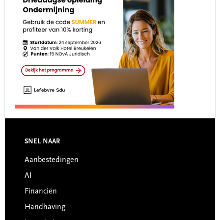
Footer
SNEL NAAR
Aanbestedingen
AI
Financiën
Handhaving