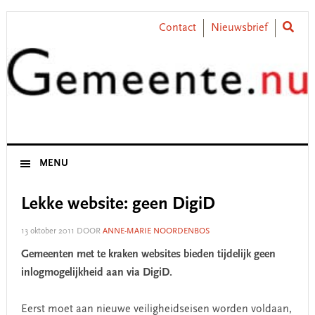
Skip
Skip
Skip
Skip
to
to
to
to
Contact
Nieuwsbrief
primary
main
primary
footer
navigation
content
sidebar
MENU
Lekke website: geen DigiD
13 oktober 2011
DOOR
ANNE-MARIE NOORDENBOS
Gemeenten met te kraken websites bieden tijdelijk geen
inlogmogelijkheid aan via DigiD.
Eerst moet aan nieuwe veiligheidseisen worden voldaan,