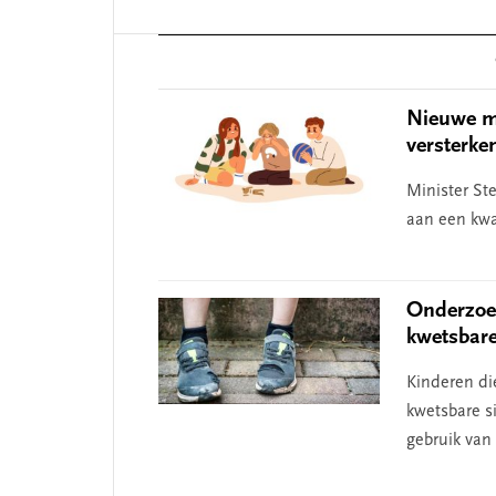
 missie van Segment
‘Persoonlijk leid
begint bij zelfken
Reader
Interactions
Nieuwe ma
versterke
Minister St
aan een kwa
Onderzoek
kwetsbar
Kinderen di
kwetsbare s
gebruik van