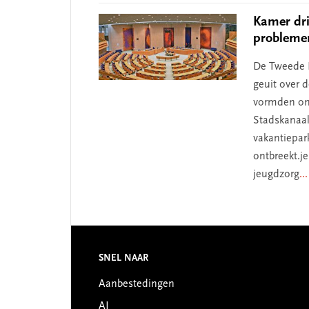
Kamer dri
problemen
De Tweede K
geuit over 
vormden ond
Stadskanaal
vakantiepa
ontbreekt.j
jeugdzorg
..
Footer
SNEL NAAR
Aanbestedingen
AI