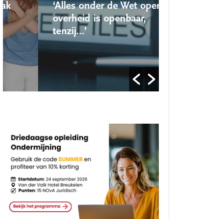
‘Alles onder de Wet open
‘Nieuwe lo
overheid is openbaar,
school ro
tenzij…’
op’