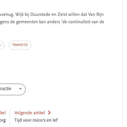
elrug, Wijk bij Duurstede en Zeist willen dat Van Rijn
olgens de gemeenten kan anders ‘de continuïteit van de
G
,
TRANSITIE
SEGMENT
eactie
ikel
Volgende artikel
org
Tijd voor risico's en lef