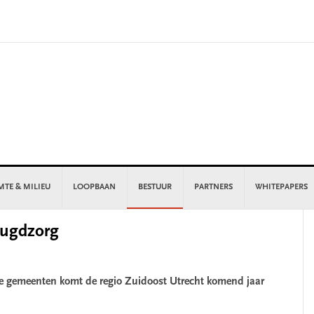
MTE & MILIEU
LOOPBAAN
BESTUUR
PARTNERS
WHITEPAPERS
P
eugdzorg
S
de gemeenten komt de regio Zuidoost Utrecht komend jaar