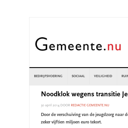
Skip
Skip
Skip
Skip
to
to
to
to
primary
main
primary
footer
navigation
content
sidebar
BEDRIJFSVOERING
SOCIAAL
VEILIGHEID
RUI
Noodklok wegens transitie J
30 april 2014
DOOR
REDACTIE GEMEENTE.NU
Door de verschuiving van de jeugdzorg naar 
zeker vijftien miljoen euro tekort.