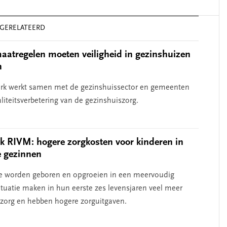
erschap
‘Met een integrale aanpak
nis’
kun je de jeugd beter
GERELATEERD
helpen’
atregelen moeten veiligheid in gezinshuizen
n
erk werkt samen met de gezinshuissector en gemeenten
liteitsverbetering van de gezinshuiszorg.
 RIVM: hogere zorgkosten voor kinderen in
e gezinnen
e worden geboren en opgroeien in een meervoudig
ituatie maken in hun eerste zes levensjaren veel meer
 zorg en hebben hogere zorguitgaven.