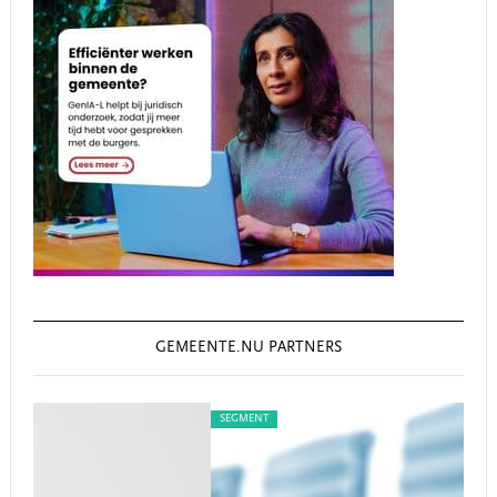
GEMEENTE.NU PARTNERS
SEGMENT
S