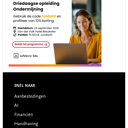
Footer
SNEL NAAR
Aanbestedingen
AI
Financiën
Handhaving