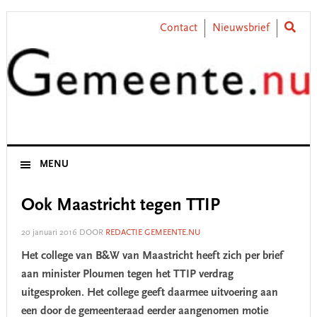
Skip
Skip
Skip
Skip
to
to
to
to
Contact
Nieuwsbrief
primary
main
primary
footer
navigation
content
sidebar
MENU
Ook Maastricht tegen TTIP
20 januari 2016
DOOR
REDACTIE GEMEENTE.NU
Het college van B&W van Maastricht heeft zich per brief
aan minister Ploumen tegen het TTIP verdrag
uitgesproken. Het college geeft daarmee uitvoering aan
een door de gemeenteraad eerder aangenomen motie