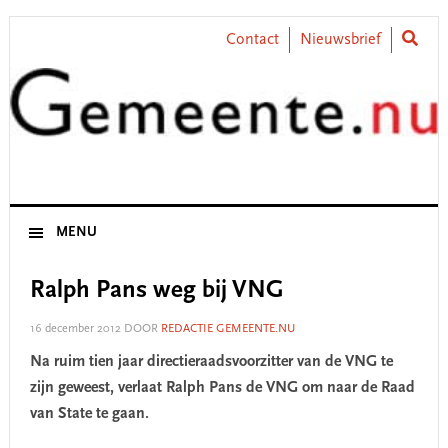
Skip
Skip
Skip
Skip
to
to
to
to
Contact
Nieuwsbrief
primary
main
primary
footer
navigation
content
sidebar
MENU
Ralph Pans weg bij VNG
16 december 2012
DOOR
REDACTIE GEMEENTE.NU
Na ruim tien jaar directieraadsvoorzitter van de VNG te
zijn geweest, verlaat Ralph Pans de VNG om naar de Raad
van State te gaan.