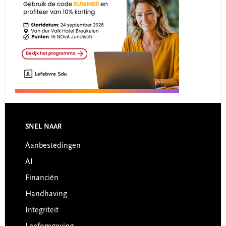
Footer
SNEL NAAR
Aanbestedingen
AI
Financiën
Handhaving
Integriteit