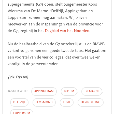
supergemeente (G7) open, stelt burgemeester Koos
Wiersma van De Marne. ‘Delfzijl, Appingedam en
Loppersum kunnen nog aanhaken. Wij blijven
meewerken aan de inspanningen van de provincie voor
de G7’, zegt hij in het
Dagblad van het Noorden
.
Nu de haalbaarheid van de G7 onzeker lijkt, is de BMWE-
variant volgens hen een goede tweede keus. Het gaat om
een voorstel van de vier colleges, dat over twee weken
voorligt in de gemeenteraden
(Via DVHN)
TAGGED WITH:
APPINGEDAM
,
BEDUM
,
DE MARNE
,
DELFZIJL
,
EEMSMOND
,
FUSIE
,
HERINDELING
,
LOPPERSUM