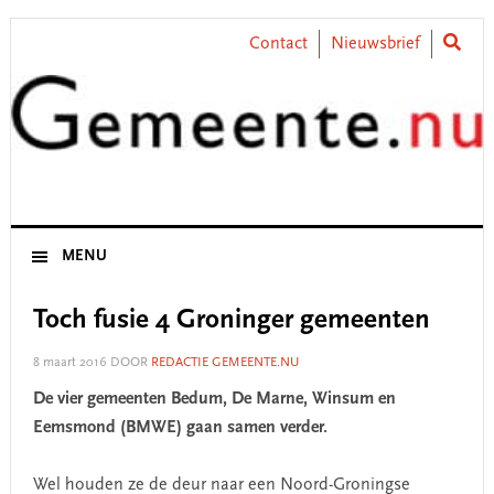
Skip
Skip
Skip
Skip
to
to
to
to
Contact
Nieuwsbrief
primary
main
primary
footer
navigation
content
sidebar
MENU
Toch fusie 4 Groninger gemeenten
8 maart 2016
DOOR
REDACTIE GEMEENTE.NU
De vier gemeenten Bedum, De Marne, Winsum en
Eemsmond (BMWE) gaan samen verder.
Wel houden ze de deur naar een Noord-Groningse