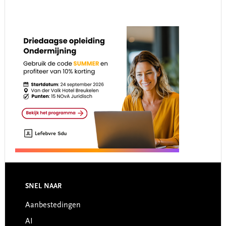
Footer
SNEL NAAR
Aanbestedingen
AI