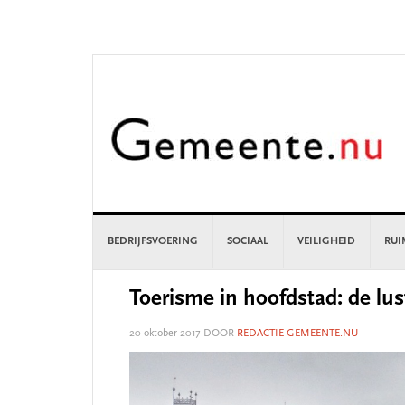
Skip
Skip
Skip
Skip
to
to
to
to
primary
main
primary
footer
navigation
content
sidebar
BEDRIJFSVOERING
SOCIAAL
VEILIGHEID
RUI
Toerisme in hoofdstad: de lus
20 oktober 2017
DOOR
REDACTIE GEMEENTE.NU