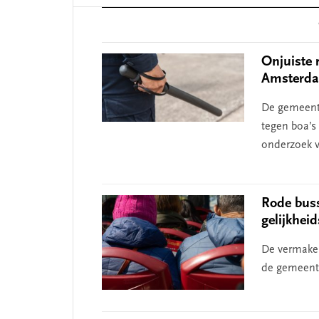
Reader
Interactions
Onjuiste 
Amsterda
De gemeent
tegen boa’s 
onderzoek v
Rode buss
gelijkhei
De vermakel
de gemeente