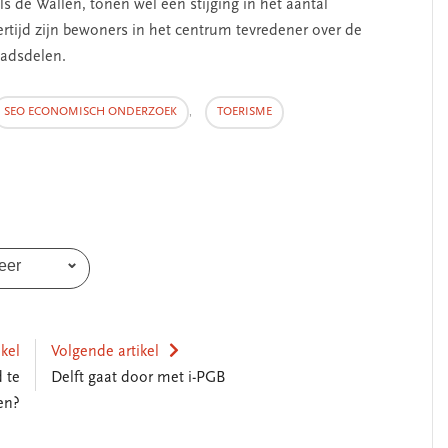
s de Wallen, tonen wel een stijging in het aantal
kertijd zijn bewoners in het centrum tevredener over de
tadsdelen.
SEO ECONOMISCH ONDERZOEK
,
TOERISME
erschap
‘Met een integrale aanpak
nis’
kun je de jeugd beter
helpen’
eer
ikel
Volgende artikel
 te
Delft gaat door met i-PGB
en?