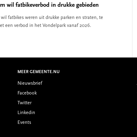
 wil fatbikeverbod in drukke gebieden
il fatbikes weren uit drukke parken en straten, te
t een verbod in het Vondelpark vanaf 2026.
MEER GEMEENTE.NU
Nieuwsbrief
Facebook
Twitter
Linkedin
Events