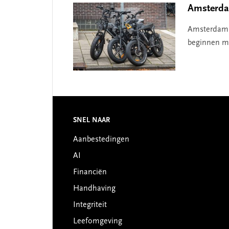
Amsterdam
Amsterdam w
beginnen me
Footer
SNEL NAAR
Aanbestedingen
AI
Financiën
Handhaving
Integriteit
Leefomgeving