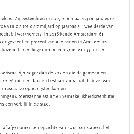
ekers. Zij besteedden in 2015 minimaal 6,3 miljard euro
 van € 2 tot € 2,7 miljard op jaarbasis. Twee derde van
recht bij werknemers. In 2016 kende Amsterdam 61
 is ongeveer tien procent van alle banen in Amsterdam.
15 duizend banen bijgekomen, een groei van 33 procent.
oerisme zijn hoger dan de kosten die de gemeenten
r € 76 miljoen. Kosten bestaan vooral uit de inzet van
oor musea. De opbrengsten komen
ningen), toeristenbelasting en vermakelijkheidsretributie.
s een verblijf in de stad.
SEGMENT
en of afgenomen ten opzichte van 2012, constateert het