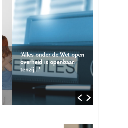
‘Alles onder de Wet open
‘Nieuwe lo
overheid is openbaar,
school ro
tenzij…’
op’