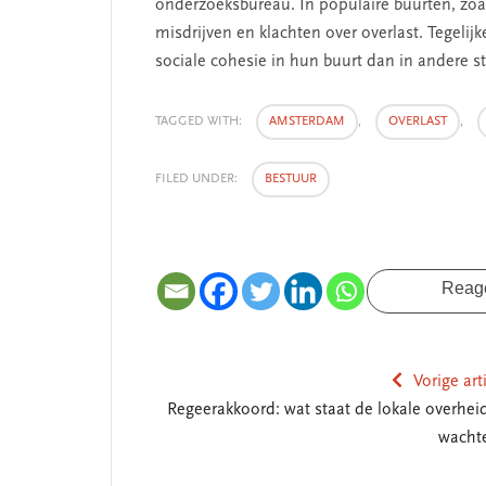
onderzoeksbureau. In populaire buurten, zoal
misdrijven en klachten over overlast. Tegelij
sociale cohesie in hun buurt dan in andere s
TAGGED WITH:
AMSTERDAM
,
OVERLAST
,
FILED UNDER:
BESTUUR
 missie van Segment
‘Persoonlijk leid
begint bij zelfken
Reag
Vorige art
Regeerakkoord: wat staat de lokale overheid
wacht