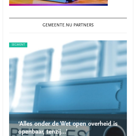
GEMEENTE.NU PARTNERS
GMENT
SEGMENT
‘Alles onder de Wet open overheid is
‘Nieu
openbaar, tenzij…’
roept