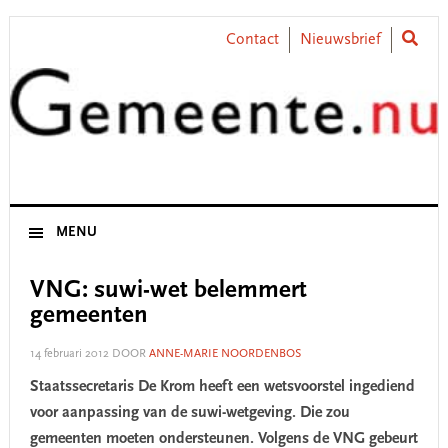
Skip
Skip
Skip
Skip
to
to
to
to
Contact
Nieuwsbrief
primary
main
primary
footer
navigation
content
sidebar
MENU
VNG: suwi-wet belemmert
gemeenten
14 februari 2012
DOOR
ANNE-MARIE NOORDENBOS
Staatssecretaris De Krom heeft een wetsvoorstel ingediend
voor aanpassing van de suwi-wetgeving. Die zou
gemeenten moeten ondersteunen. Volgens de VNG gebeurt