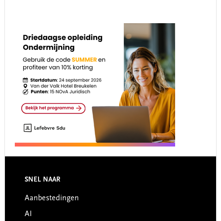
Footer
SNEL NAAR
Aanbestedingen
AI