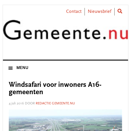
Skip
Skip
Skip
Skip
to
to
to
to
Contact
Nieuwsbrief
primary
main
primary
footer
navigation
content
sidebar
MENU
Windsafari voor inwoners A16-
gemeenten
4 juli 2016
DOOR
REDACTIE GEMEENTE.NU