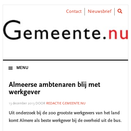
Skip
Skip
Skip
Skip
to
to
to
to
Contact
Nieuwsbrief
primary
main
primary
footer
navigation
content
sidebar
MENU
Almeerse ambtenaren blij met
werkgever
13 december 2013
DOOR
REDACTIE GEMEENTE.NU
Uit onderzoek bij de 200 grootste werkgevers van het land
komt Almere als beste werkgever bij de overheid uit de bus.