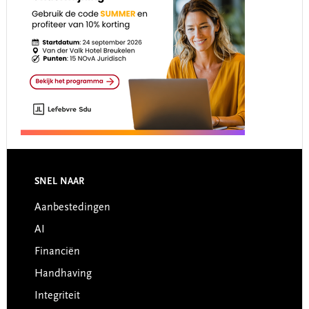
Footer
SNEL NAAR
Aanbestedingen
AI
Financiën
Handhaving
Integriteit