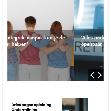
 aanpak kun je de
‘Alles onder de Wet open 
’
openbaar, tenzij…’