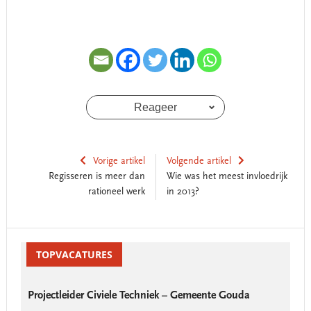
Reageer
Vorige artikel
Volgende artikel
Regisseren is meer dan
Wie was het meest invloedrijk
rationeel werk
in 2013?
Reader
Primary
Interactions
Sidebar
TOPVACATURES
Projectleider Civiele Techniek – Gemeente Gouda