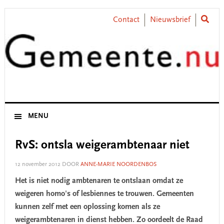
Skip
Skip
Skip
Skip
to
to
to
to
Contact
Nieuwsbrief
primary
main
primary
footer
navigation
content
sidebar
MENU
RvS: ontsla weigerambtenaar niet
12 november 2012
DOOR
ANNE-MARIE NOORDENBOS
Het is niet nodig ambtenaren te ontslaan omdat ze
weigeren homo's of lesbiennes te trouwen. Gemeenten
kunnen zelf met een oplossing komen als ze
weigerambtenaren in dienst hebben. Zo oordeelt de Raad