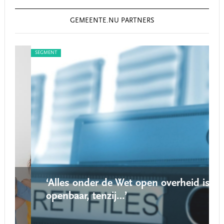
GEMEENTE.NU PARTNERS
SEGMENT
SEG
‘Alles onder de Wet open overheid is
openbaar, tenzij…’