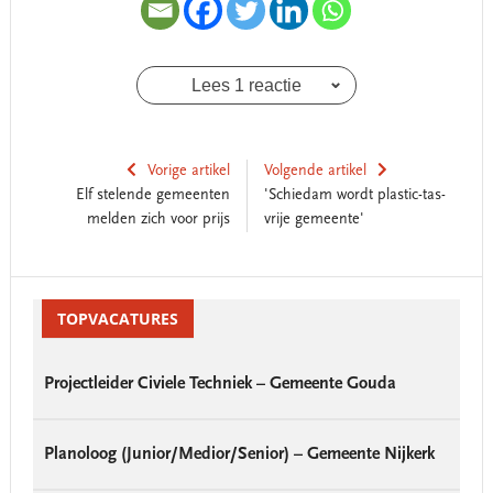
Lees 1 reactie
Vorige artikel
Volgende artikel
Elf stelende gemeenten
'Schiedam wordt plastic-tas-
melden zich voor prijs
vrije gemeente'
Reader
Primary
Interactions
Sidebar
TOPVACATURES
Projectleider Civiele Techniek – Gemeente Gouda
Planoloog (Junior/Medior/Senior) – Gemeente Nijkerk