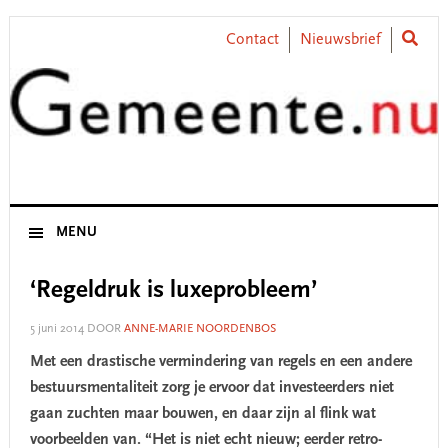
Skip
Skip
Skip
Skip
to
to
to
to
Contact
Nieuwsbrief
primary
main
primary
footer
navigation
content
sidebar
MENU
‘Regeldruk is luxeprobleem’
5 juni 2014
DOOR
ANNE-MARIE NOORDENBOS
Met een drastische vermindering van regels en een andere
bestuursmentaliteit zorg je ervoor dat investeerders niet
gaan zuchten maar bouwen, en daar zijn al flink wat
voorbeelden van. “Het is niet echt nieuw; eerder retro-