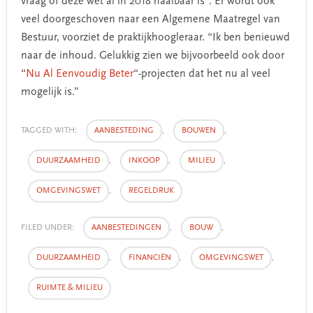
vraag of deze wet al in 2018 haalbaar is”. Er wordt ook
veel doorgeschoven naar een Algemene Maatregel van
Bestuur, voorziet de praktijkhoogleraar. “Ik ben benieuwd
naar de inhoud. Gelukkig zien we bijvoorbeeld ook door
“
Nu Al Eenvoudig Beter
“-projecten dat het nu al veel
mogelijk is.”
TAGGED WITH:
AANBESTEDING
,
BOUWEN
,
DUURZAAMHEID
,
INKOOP
,
MILIEU
,
OMGEVINGSWET
,
REGELDRUK
FILED UNDER:
AANBESTEDINGEN
,
BOUW
,
DUURZAAMHEID
,
FINANCIËN
,
OMGEVINGSWET
,
RUIMTE & MILIEU