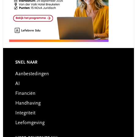
Footer
SNEL NAAR
Aanbestedingen
AI
Financiën
Handhaving
Integriteit
Leefomgeving