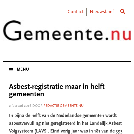
Skip
Skip
Skip
Skip
to
to
to
to
Contact
Nieuwsbrief
primary
main
primary
footer
navigation
content
sidebar
MENU
Asbest-registratie maar in helft
gemeenten
2 februari 2016
DOOR
REDACTIE GEMEENTE.NU
In bijna de helft van de Nederlandse gemeenten wordt
asbestvervuiling niet geregistreerd in het Landelijk Asbest
Volgsysteem (LAVS . Eind vorig jaar was in 181 van de 393