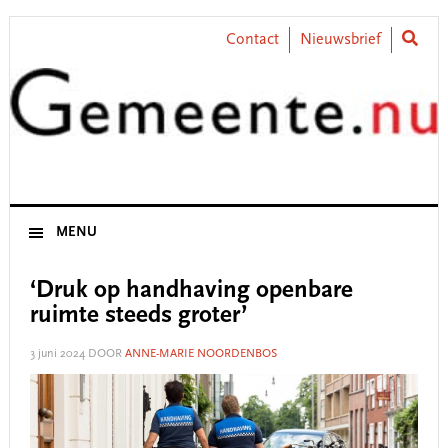
Skip
Skip
Skip
Skip
to
to
to
to
Contact
Nieuwsbrief
primary
main
primary
footer
navigation
content
sidebar
MENU
‘Druk op handhaving openbare
ruimte steeds groter’
3 juni 2024
DOOR
ANNE-MARIE NOORDENBOS