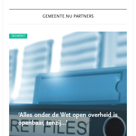
GEMEENTE.NU PARTNERS
SEGMENT
SEG
‘Alles onder de Wet open overheid is
openbaar, tenzij…’