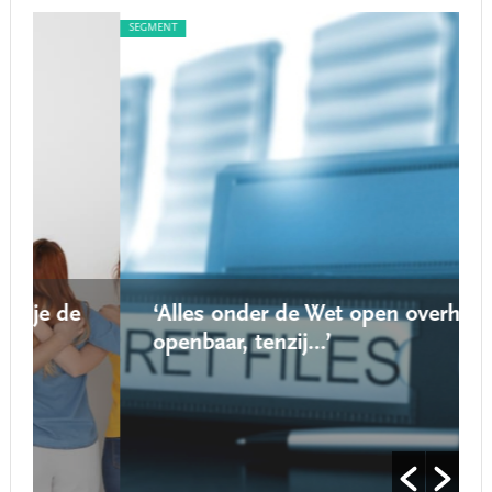
SEGMENT
SEG
‘Alles onder de Wet open overheid is
openbaar, tenzij…’