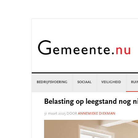
Skip
Skip
Skip
Skip
to
to
to
to
primary
main
primary
footer
navigation
content
sidebar
BEDRIJFSVOERING
SOCIAAL
VEILIGHEID
RUI
Belasting op leegstand nog ni
31 maart 2025
DOOR
ANNEMIEKE DIEKMAN