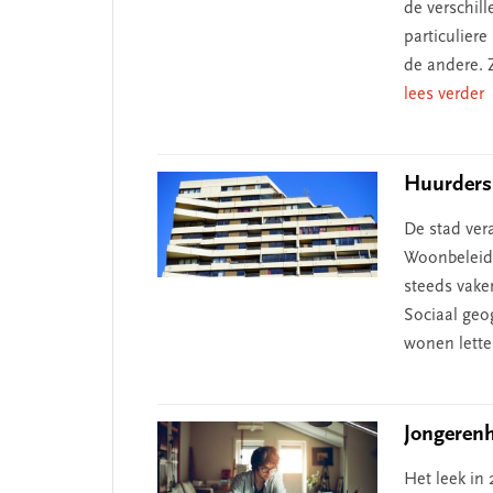
de verschil
particulier
de andere.
lees verder
Huurders
De stad ver
Woonbeleid,
steeds vake
Sociaal geo
wonen letter
Jongerenh
Het leek in