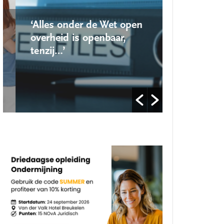
‘Alles onder de Wet open
‘Nieuwe lo
overheid is openbaar,
school ro
tenzij…’
op’