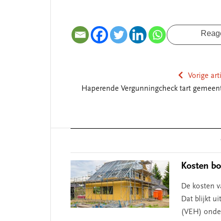
Reag
Vorige art
Haperende Vergunningcheck tart gemeen
Reader
Interactions
Kosten bo
De kosten v
Dat blijkt u
(VEH) onde