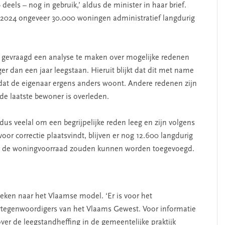
deels – nog in gebruik,’ aldus de minister in haar brief.
n 2024 ongeveer 30.000 woningen administratief langdurig
S gevraagd een analyse te maken over mogelijke redenen
dan een jaar leegstaan. Hieruit blijkt dat dit met name
dat de eigenaar ergens anders woont. Andere redenen zijn
 de laatste bewoner is overleden.
SEGMENT
s veelal om een begrijpelijke reden leeg en zijn volgens
rvoor correctie plaatsvindt, blijven er nog 12.600 langdurig
an de woningvoorraad zouden kunnen worden toegevoegd.
eken naar het Vlaamse model. ‘Er is voor het
rtegenwoordigers van het Vlaams Gewest. Voor informatie
er de leegstandheffing in de gemeentelijke praktijk