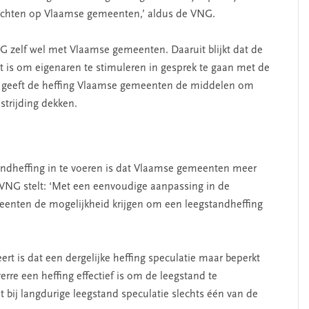
ichten op Vlaamse gemeenten,’ aldus de VNG.
erschap
‘Met een integrale aanpak
 zelf wel met Vlaamse gemeenten. Daaruit blijkt dat de
nis’
kun je de jeugd beter
 is om eigenaren te stimuleren in gesprek te gaan met de
helpen’
k geeft de heffing Vlaamse gemeenten de middelen om
strijding dekken.
ndheffing in te voeren is dat Vlaamse gemeenten meer
VNG stelt: ‘Met een eenvoudige aanpassing in de
nten de mogelijkheid krijgen om een leegstandheffing
rt is dat een dergelijke heffing speculatie maar beperkt
rre een heffing effectief is om de leegstand te
bij langdurige leegstand speculatie slechts één van de