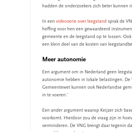
hadden de onderzoekers zich beter kunnen r
 missie van Segment
‘Persoonlijk leid
In een
videoserie over leegstand
sprak de VNG
begint bij zelfken
heffing voor hen een gewaardeerd instrument
gemeente en de leegstand op te lossen. Oo
een klein deel van de kosten van leegstandbe
Meer autonomie
Een argument om in Nederland geen leegsta
autonomie hebben in lokale belastingen. De 
Gemeentewet kunnen ook Nederlandse gemee
in te voeren.’
Een ander argument waarop Keijzer zich basee
voorkomt. Hierdoor zou de vraag zijn in hoeve
verminderen. De VNG brengt daar tegenin dat 