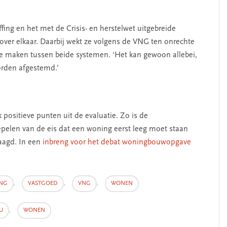
ffing en het met de Crisis- en herstelwet uitgebreide
ver elkaar. Daarbij wekt ze volgens de VNG ten onrechte
te maken tussen beide systemen. ‘Het kan gewoon allebei,
rden afgestemd.’
positieve punten uit de evaluatie. Zo is de
epelen van de eis dat een woning eerst leeg moet staan
aagd. In een
inbreng voor het debat woningbouwopgave
ING
,
VASTGOED
,
VNG
,
WONEN
U
,
WONEN