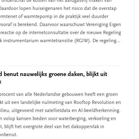
 onderschat de kosten van het aardgasvrij maken van
aardoor lopen huiseigenaren het risico dat de overstap
rmtenet of warmtepomp in de praktijk veel duurder
 vooraf is berekend. Daarvoor waarschuwt Vereniging Eigen
 reactie op de internetconsultatie over de nieuwe Regeling
k instrumentarium warmtetransitie (RGIW). De regeling
...
 benut nauwelijks groene daken, blijkt uit
k
 procent van alle Nederlandse gebouwen heeft een groen
jkt uit een landelijke nulmeting van Rooftop Revolution en
lieu, uitgevoerd met satellietdata en AI-beeldherkenning.
en volop kansen bieden voor waterberging, verkoeling en
it, blijft het overgrote deel van het dakoppervlak in
onbenut.