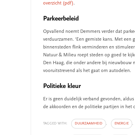
overzicht (pdf)
.
Parkeerbeleid
SEGMENT
Opvallend noemt Demmers verder dat parkeer
verduurzamen. ‘Een gemiste kans. Met een go
binnensteden flink verminderen en stimuleer j
Natuur & Milieu roept steden op goed te kij
Den Haag, die onder andere bij nieuwbouw 
vooruitstrevend als het gaat om autodelen.
Politieke kleur
Er is geen duidelijk verband gevonden, aldu
 missie van Segment
‘Persoonlijk leid
de akkoorden en de politieke partijen in het c
begint bij zelfken
TAGGED WITH:
DUURZAAMHEID
,
ENERGIE
,