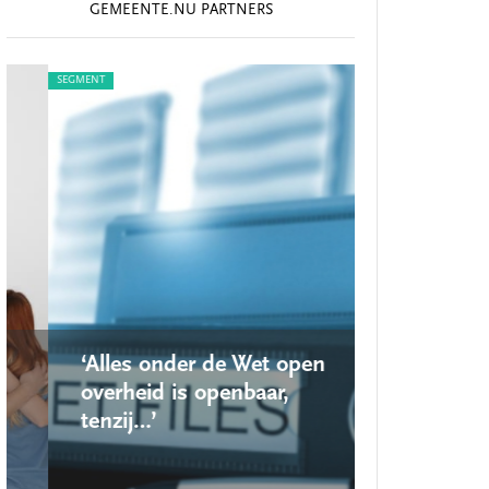
GEMEENTE.NU PARTNERS
SEGMENT
SEGMENT
‘Alles onder de Wet open
‘Nieuwe lo
overheid is openbaar,
school ro
tenzij…’
op’