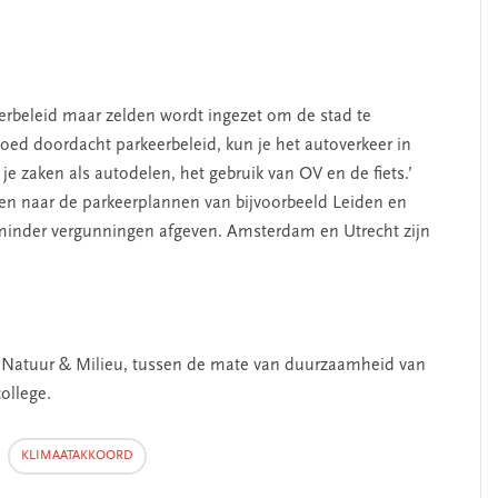
SEGMENT
beleid maar zelden wordt ingezet om de stad te
ed doordacht parkeerbeleid, kun je het autoverkeer in
e zaken als autodelen, het gebruik van OV en de fiets.’
ken naar de parkeerplannen van bijvoorbeeld Leiden en
minder vergunningen afgeven. Amsterdam en Utrecht zijn
s Natuur & Milieu, tussen de mate van duurzaamheid van
erschap
‘Met een integrale aanpak
ollege.
nis’
kun je de jeugd beter
helpen’
KLIMAATAKKOORD