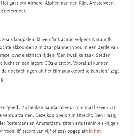
. Het gaat om Almere, Alphen aan den Rijn, Amstelveen,
 Zoetermeer.
zoals laadpalen, blijven flink achter volgens Natuur &
zochte akkoorden zijn daar plannen voor. In een derde van
pt’ over elektrisch rijden. ‘Een kwalijke zaak. Steden
e lucht en een lagere CO2-uitstoot. Vooral zij kunnen
e doelstellingen uit het klimaatakkoord te behalen,’ zegt
ng.
en ‘goed’. Zij hebben aandacht voor minimaal zeven van
te verduurzamen. Deze koplopers zijn Utrecht, Den Haag,
er Rotterdam en Amsterdam, zitten ertussenin en krijgen
of ‘redelijk’ (score van vijf of zes) opgeplakt
in het