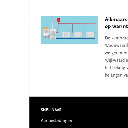
Alkmaars
op warmt
De kantonre
Woonwaard i
weigeren me
Wijkwaard i
het belang 
belangen va
Footer
SNEL NAAR
Aanbestedingen