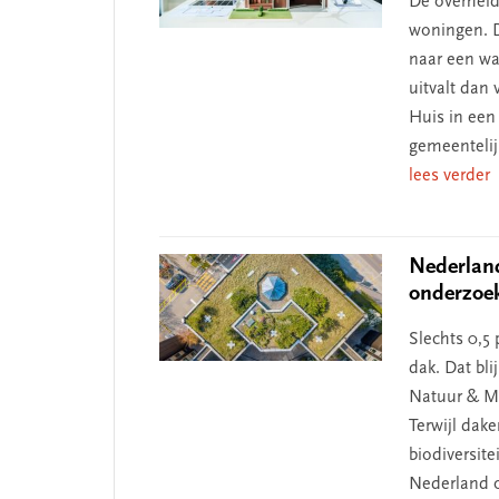
De overheid
woningen. D
naar een wa
uitvalt dan
Huis in een
gemeentelij
lees verder
Nederland
onderzoe
Slechts 0,5
dak. Dat bli
Natuur & Mi
Terwijl dak
biodiversite
Nederland 