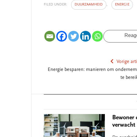
FILED UNDER:
DUURZAAMHEID
,
ENERGIE
Reag
Vorige art
Energie besparen: manieren om ondernem
te berei
Reader
Interactions
Bewoner d
verwacht