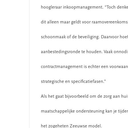
hoogleraar inkoopmanagement. “Toch denken v
dit alleen maar geldt voor raamovereenkomst
SEGMENT
schoonmaak of de beveiliging. Daarvoor hoef j
aanbestedingsronde te houden. Vaak onnodig
contractmanagement is echter een voorwaarde,
strategische en specificatiefasen.”
Als het gaat bijvoorbeeld om de zorg aan hui
 missie van Segment
‘Persoonlijk leid
begint bij zelfken
maatschappelijke ondersteuning kan je tijde
het zogeheten Zeeuwse model.