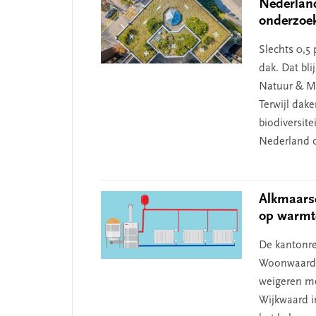
Nederland
onderzoe
Slechts 0,5
dak. Dat bli
Natuur & Mi
Terwijl dak
biodiversite
Nederland 
Alkmaars
op warmt
De kantonre
Woonwaard i
weigeren me
Wijkwaard i