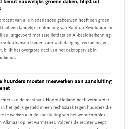
 benut nauwelijks groene daken, blijkt uit
k
 procent van alle Nederlandse gebouwen heeft een groen
jkt uit een landelijke nulmeting van Rooftop Revolution en
lieu, uitgevoerd met satellietdata en AI-beeldherkenning.
en volop kansen bieden voor waterberging, verkoeling en
it, blijft het overgrote deel van het dakoppervlak in
onbenut.
e huurders moeten meewerken aan aansluiting
enet
chter van de rechtbank Noord-Holland heeft verhuurder
n het gelijk gesteld in een rechtszaak tegen huurders die
e te werken aan de aansluiting van het wooncomplex
n Alkmaar op het warmtenet. Volgens de rechter weegt