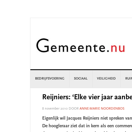
Skip
Skip
Skip
Skip
to
to
to
to
primary
main
primary
footer
navigation
content
sidebar
BEDRIJFSVOERING
SOCIAAL
VEILIGHEID
RUI
Reijniers: ‘Elke vier jaar aan
8 november 2010
DOOR
ANNE-MARIE NOORDENBOS
Eigenlijk wil Jacques Reijniers niet spreken v
De hoogleraar ziet dat in kern als een commer