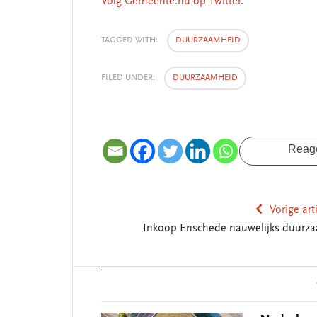
Volg Gemeente.nu op Twitter
.
TAGGED WITH:
DUURZAAMHEID
FILED UNDER:
DUURZAAMHEID
Reag
Vorige art
Inkoop Enschede nauwelijks duurz
Reader
Interactions