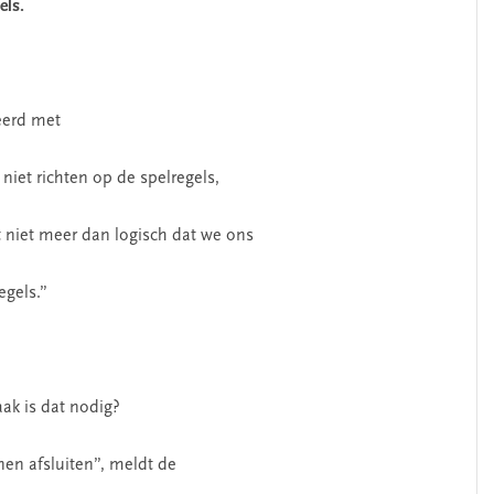
els.
eerd met
 niet richten op de spelregels,
t niet meer dan logisch dat we ons
egels.”
ak is dat nodig?
nen afsluiten”, meldt de