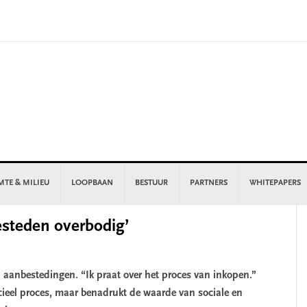
MTE & MILIEU
LOOPBAAN
BESTUUR
PARTNERS
WHITEPAPERS
P
besteden overbodig’
S
an aanbestedingen. “Ik praat over het proces van inkopen.”
cieel proces, maar benadrukt de waarde van sociale en