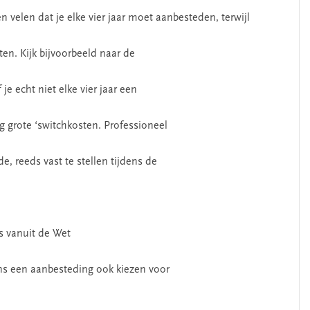
elen dat je elke vier jaar moet aanbesteden, terwijl
en. Kijk bijvoorbeeld naar de
SEGMENT
e echt niet elke vier jaar een
 grote ‘switchkosten. Professioneel
 reeds vast te stellen tijdens de
s vanuit de Wet
erschap
‘Met een integrale aanpak
nis’
kun je de jeugd beter
ns een aanbesteding ook kiezen voor
helpen’