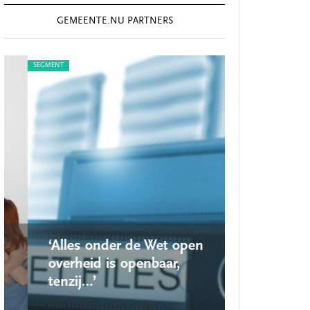
GEMEENTE.NU PARTNERS
SEGMENT
SEGMENT
‘Alles onder de Wet open
‘Nieuwe lo
overheid is openbaar,
school ro
tenzij…’
op’