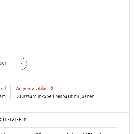
eer
ikel
Volgende artikel
aam
Duurzaam inkopen bespaart miljoenen
GERELATEERD