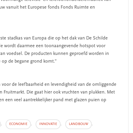
bouw vanuit het Europese fonds Fonds Ruimte en
ste stadkas van Europa die op het dak van De Schilde
ilde wordt daarmee een toonaangevende hotspot voor
erschap
‘Met een integrale aanpak
van voedsel. De producten kunnen geproefd worden in
nis’
kun je de jeugd beter
e op de begane grond komt.”
helpen’
n voor de leefbaarheid en levendigheid van de omliggende
 Fruitmarkt. Die gaat hier ook vruchten van plukken. Met
en een veel aantrekkelijker pand met glazen puien op
,
ECONOMIE
,
INNOVATIE
,
LANDBOUW
,