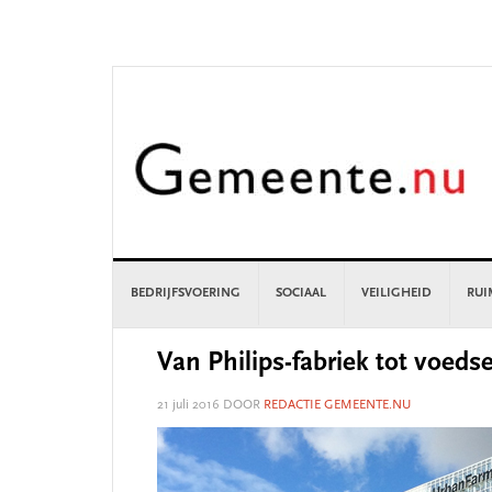
Skip
Skip
Skip
Skip
to
to
to
to
primary
main
primary
footer
navigation
content
sidebar
BEDRIJFSVOERING
SOCIAAL
VEILIGHEID
RUI
Van Philips-fabriek tot voeds
21 juli 2016
DOOR
REDACTIE GEMEENTE.NU