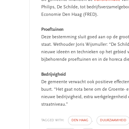
Philips, De Schilde, tot bedrijfsverzamelge
Economie Den Haag (FRED).
Proeftuinen
Deze bestemming sluit goed aan op de groot
staat. Wethouder Joris Wijsmuller: “De Sch
 missie van Segment
‘Persoonlijk leid
nieuwe ideeën en technieken op het gebied 
begint bij zelfken
bijbehorende proeftuinen en in de horeca di
Bedrijvigheid
De gemeente verwacht ook positieve effecte
buurt. “Het gaat nota bene om de Groente- en
nieuwe bedrijvigheid, extra werkgelegenheid 
straatniveau.”
TAGGED WITH:
DEN HAAG
,
DUURZAAMHEID