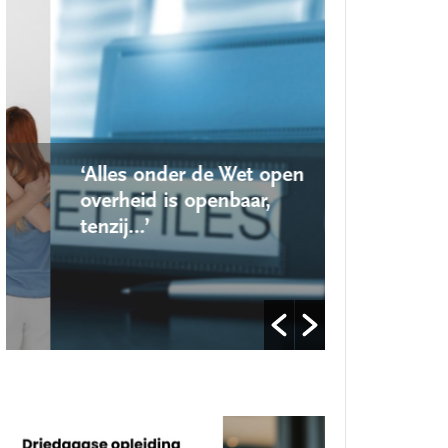
‘Alles onder de Wet open
‘Nieuwe lo
overheid is openbaar,
school ro
tenzij…’
op’