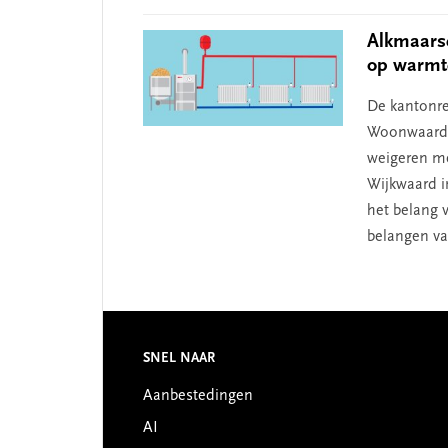
Alkmaars
op warmt
De kantonre
Woonwaard i
weigeren me
Wijkwaard i
het belang 
belangen va
Footer
SNEL NAAR
Aanbestedingen
AI