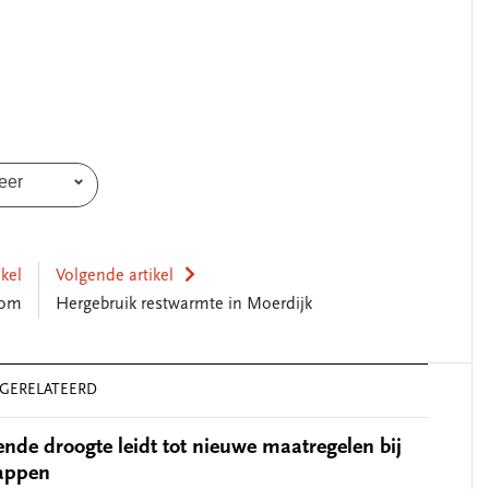
eer
ikel
Volgende artikel
oom
Hergebruik restwarmte in Moerdijk
GERELATEERD
de droogte leidt tot nieuwe maatregelen bij
appen