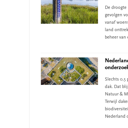
De droogte 
gevolgen v
vanaf woensd
land onttre
beheer van 
Nederland
onderzoe
Slechts 0,5
dak. Dat bli
Natuur & Mi
Terwijl dak
biodiversite
Nederland 