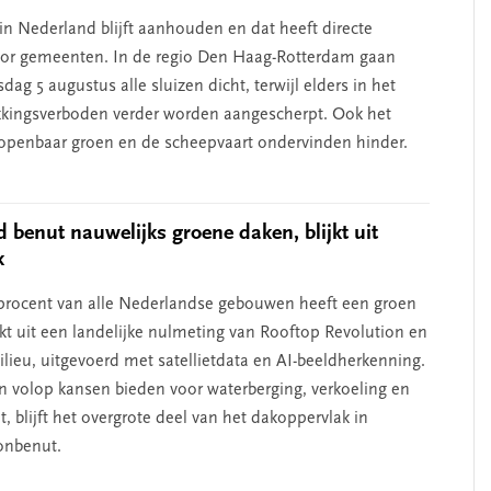
in Nederland blijft aanhouden en dat heeft directe
oor gemeenten. In de regio Den Haag-Rotterdam gaan
ag 5 augustus alle sluizen dicht, terwijl elders in het
kkingsverboden verder worden aangescherpt. Ook het
openbaar groen en de scheepvaart ondervinden hinder.
 benut nauwelijks groene daken, blijkt uit
k
 procent van alle Nederlandse gebouwen heeft een groen
jkt uit een landelijke nulmeting van Rooftop Revolution en
lieu, uitgevoerd met satellietdata en AI-beeldherkenning.
en volop kansen bieden voor waterberging, verkoeling en
it, blijft het overgrote deel van het dakoppervlak in
onbenut.