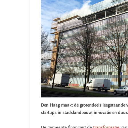
SEGMENT
Den Haag maakt de grotendeels leegstaande voo
startups in stadslandbouw, innovatie en duu
De gemeente financiert de
transformatie
van