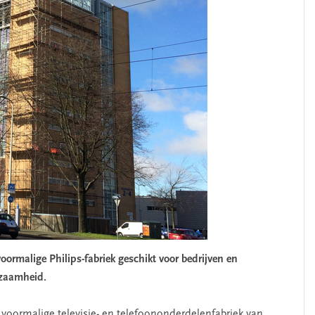
SEGMENT
rmalige Philips-fabriek geschikt voor bedrijven en
rzaamheid.
 voormalige televisie- en telefoononderdelenfabriek van