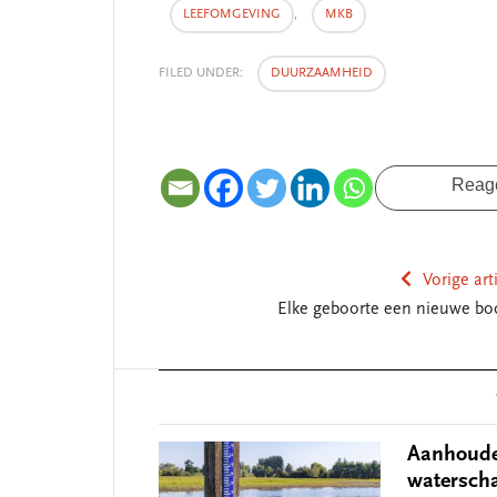
LEEFOMGEVING
,
MKB
FILED UNDER:
DUURZAAMHEID
Reag
Vorige art
Elke geboorte een nieuwe b
Reader
Interactions
Aanhouden
watersch