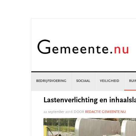
Skip
Skip
Skip
Skip
to
to
to
to
primary
main
primary
footer
navigation
content
sidebar
BEDRIJFSVOERING
SOCIAAL
VEILIGHEID
RUI
Lastenverlichting en inhaals
22 september 2016
DOOR
REDACTIE GEMEENTE.NU