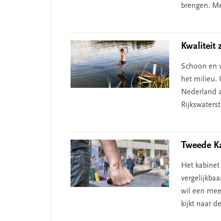
brengen. Me
begint bij zelfken
Kwaliteit
Schoon en v
het milieu. 
Nederland ac
Rijkswaterst
Tweede Ka
Het kabinet
vergelijkba
wil een mee
kijkt naar 