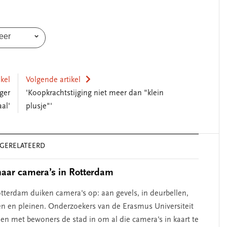
eer
ikel
Volgende artikel
ger
'Koopkrachtstijging niet meer dan "klein
SEGMENT
aal'
plusje"'
GERELATEERD
aar camera’s in Rotterdam
otterdam duiken camera's op: aan gevels, in deurbellen,
en en pleinen. Onderzoekers van de Erasmus Universiteit
en met bewoners de stad in om al die camera's in kaart te
erschap
‘Met een integrale aanpak