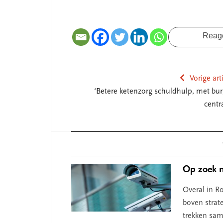
Reag
Vorige art
‘Betere ketenzorg schuldhulp, met bur
SEGMENT
centr
Reader
Interactions
Op zoek n
Overal in R
boven strat
trekken sam
 missie van Segment
‘Persoonlijk leid