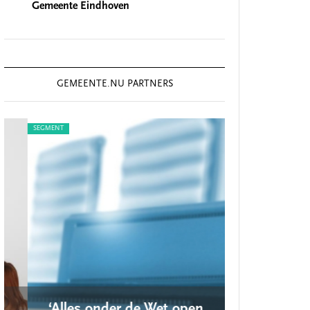
Gemeente Eindhoven
GEMEENTE.NU PARTNERS
SEGMENT
SEGMENT
‘Alles onder de Wet open
‘Nieuwe lo