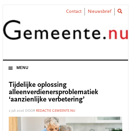
Skip
Skip
Skip
Skip
to
to
to
to
Contact
Nieuwsbrief
primary
main
primary
footer
navigation
content
sidebar
MENU
Tijdelijke oplossing
alleenverdienersproblematiek
‘aanzienlijke verbetering’
2 juli 2026
DOOR
REDACTIE GEMEENTE.NU