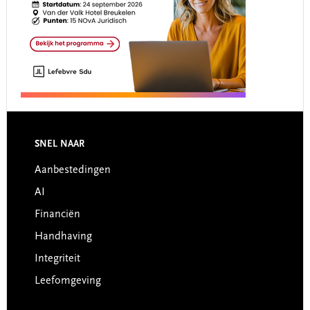
Footer
SNEL NAAR
Aanbestedingen
AI
Financiën
Handhaving
Integriteit
Leefomgeving