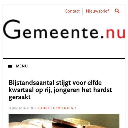
Skip
Skip
Skip
Skip
to
to
to
to
Contact
Nieuwsbrief
primary
main
primary
footer
navigation
content
sidebar
MENU
Bijstandsaantal stijgt voor elfde
kwartaal op rij, jongeren het hardst
geraakt
15 juni 2026
DOOR
REDACTIE GEMEENTE.NU