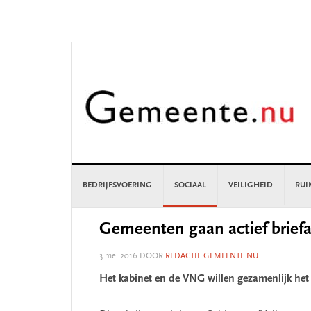
Skip
Skip
Skip
Skip
to
to
to
to
primary
main
primary
footer
navigation
content
sidebar
BEDRIJFSVOERING
SOCIAAL
VEILIGHEID
RUI
Gemeenten gaan actief briefa
3 mei 2016
DOOR
REDACTIE GEMEENTE.NU
Het kabinet en de VNG willen gezamenlijk he