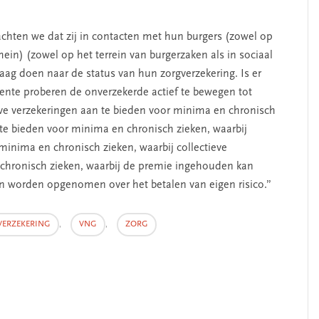
chten we dat zij in contacten met hun burgers (zowel op
mein) (zowel op het terrein van burgerzaken als in sociaal
SEGMENT
ag doen naar de status van hun zorgverzekering. Is er
nte proberen de onverzekerde actief te bewegen tot
ieve verzekeringen aan te bieden voor minima en chronisch
n te bieden voor minima en chronisch zieken, waarbij
 minima en chronisch zieken, waarbij collectieve
 chronisch zieken, waarbij de premie ingehouden kan
n worden opgenomen over het betalen van eigen risico.”
VERZEKERING
,
VNG
,
ZORG
erschap
‘Met een integrale aanpak
nis’
kun je de jeugd beter
helpen’