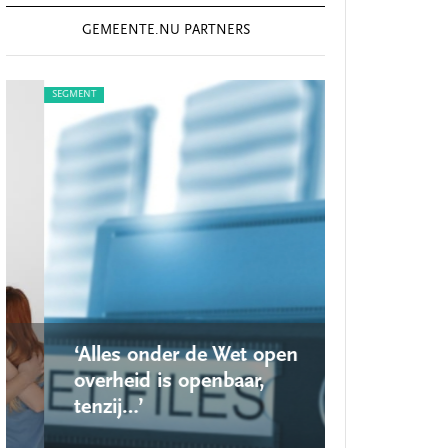
GEMEENTE.NU PARTNERS
SEGMENT
SEGMENT
‘Alles onder de Wet open
‘Nieuwe lo
overheid is openbaar,
school ro
tenzij…’
op’