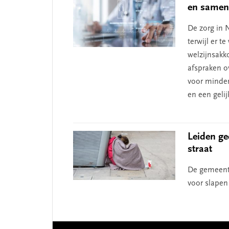
en samenw
De zorg in N
terwijl er t
welzijnsakk
afspraken o
voor minder
en een geli
Leiden ge
straat
De gemeente
voor slapen 