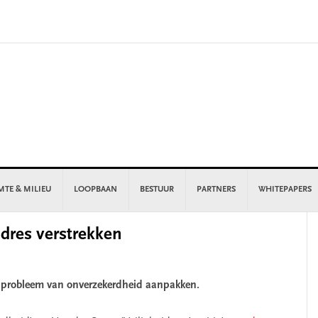
MTE & MILIEU
LOOPBAAN
BESTUUR
PARTNERS
WHITEPAPERS
P
dres verstrekken
S
t probleem van onverzekerdheid aanpakken.