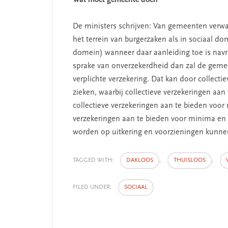
Wat moet gemeente doen
De ministers schrijven: Van gemeenten verwa
het terrein van burgerzaken als in sociaal do
SEGMENT
domein) wanneer daar aanleiding toe is navra
sprake van onverzekerdheid dan zal de gemee
verplichte verzekering. Dat kan door collect
zieken, waarbij collectieve verzekeringen aa
collectieve verzekeringen aan te bieden voor
verzekeringen aan te bieden voor minima en
worden op uitkering en voorzieningen kunne
TAGGED WITH:
DAKLOOS
,
THUISLOOS
,
 missie van Segment
‘Persoonlijk leid
FILED UNDER:
SOCIAAL
begint bij zelfken