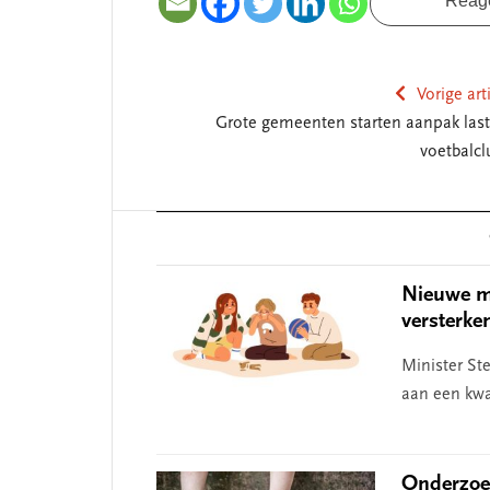
Reag
Vorige art
Grote gemeenten starten aanpak last
voetbalcl
Reader
Interactions
Nieuwe ma
versterke
Minister St
aan een kwa
SEGMENT
Onderzoek