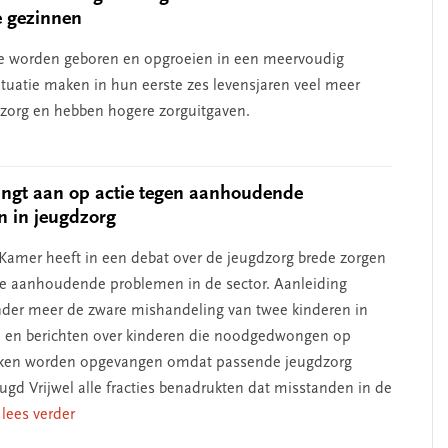
e gezinnen
e worden geboren en opgroeien in een meervoudig
ituatie maken in hun eerste zes levensjaren veel meer
 zorg en hebben hogere zorguitgaven.
erschap
‘Met een integrale aanpak
ngt aan op actie tegen aanhoudende
 in jeugdzorg
nis’
kun je de jeugd beter
helpen’
amer heeft in een debat over de jeugdzorg brede zorgen
de aanhoudende problemen in de sector. Aanleiding
er meer de zware mishandeling van twee kinderen in
 en berichten over kinderen die noodgedwongen op
rken worden opgevangen omdat passende jeugdzorg
eugd Vrijwel alle fracties benadrukten dat misstanden in de
. lees verder