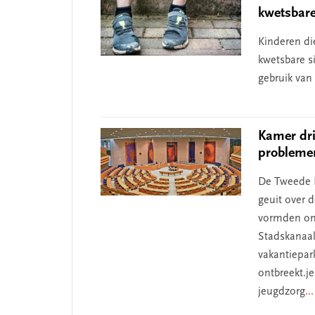
kwetsbar
Kinderen di
kwetsbare s
gebruik van
 missie van Segment
‘Persoonlijk leid
Kamer dri
problemen
begint bij zelfken
De Tweede K
geuit over 
vormden ond
Stadskanaal
vakantiepa
ontbreekt.j
jeugdzorg
..