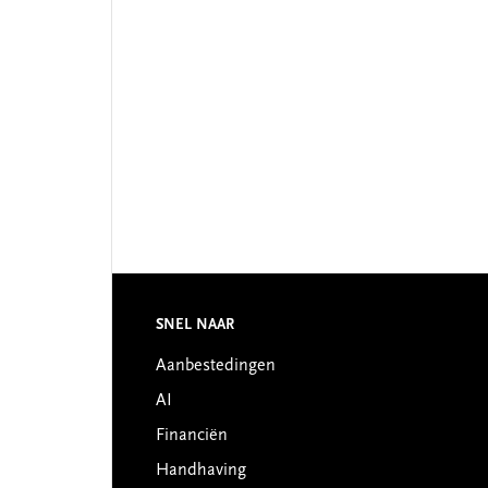
Footer
SNEL NAAR
Aanbestedingen
AI
Financiën
Handhaving