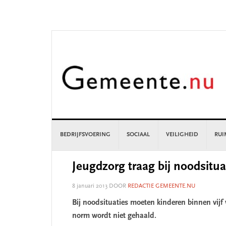
Skip
Skip
Skip
Skip
to
to
to
to
primary
main
primary
footer
navigation
content
sidebar
BEDRIJFSVOERING
SOCIAAL
VEILIGHEID
RUI
Jeugdzorg traag bij noodsitua
8 januari 2013
DOOR
REDACTIE GEMEENTE.NU
Bij noodsituaties moeten kinderen binnen vij
norm wordt niet gehaald.