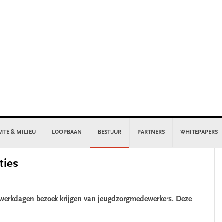
MTE & MILIEU
LOOPBAAN
BESTUUR
PARTNERS
WHITEPAPERS
P
ties
S
f werkdagen bezoek krijgen van jeugdzorgmedewerkers. Deze