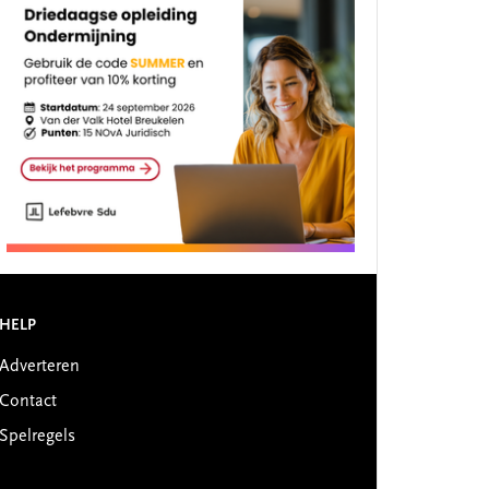
HELP
Adverteren
Contact
Spelregels