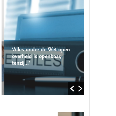
‘Alles onder de Wet open
‘Nieuwe lo
overheid is openbaar,
school ro
tenzij…’
op’