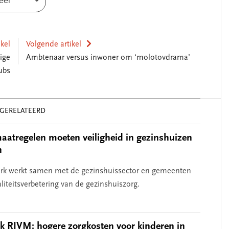
eer
ikel
Volgende artikel
ige
Ambtenaar versus inwoner om ‘molotovdrama’
ubs
GERELATEERD
atregelen moeten veiligheid in gezinshuizen
n
erk werkt samen met de gezinshuissector en gemeenten
liteitsverbetering van de gezinshuiszorg.
SEGMENT
 RIVM: hogere zorgkosten voor kinderen in