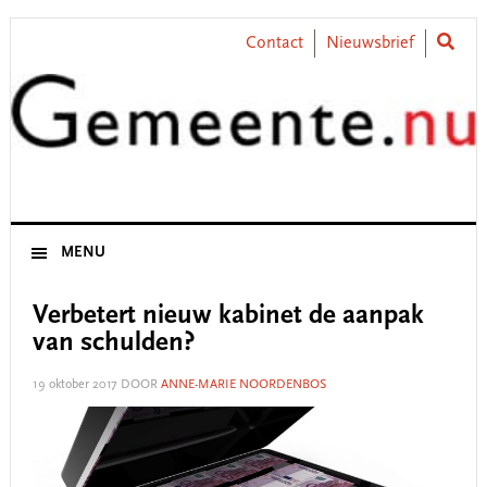
Skip
Skip
Skip
Skip
to
to
to
to
Contact
Nieuwsbrief
primary
main
primary
footer
navigation
content
sidebar
MENU
Verbetert nieuw kabinet de aanpak
van schulden?
19 oktober 2017
DOOR
ANNE-MARIE NOORDENBOS