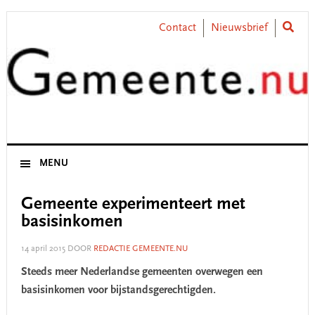
Skip
Skip
Skip
Skip
to
to
to
to
Contact
Nieuwsbrief
primary
main
primary
footer
navigation
content
sidebar
MENU
Gemeente experimenteert met
basisinkomen
14 april 2015
DOOR
REDACTIE GEMEENTE.NU
Steeds meer Nederlandse gemeenten overwegen een
basisinkomen voor bijstandsgerechtigden.