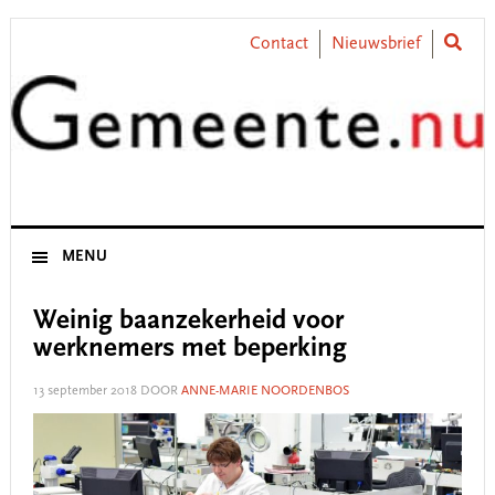
Skip
Skip
Skip
Skip
to
to
to
to
Contact
Nieuwsbrief
primary
main
primary
footer
navigation
content
sidebar
MENU
Weinig baanzekerheid voor
werknemers met beperking
13 september 2018
DOOR
ANNE-MARIE NOORDENBOS