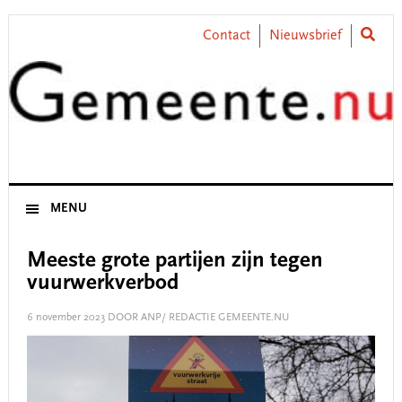
Skip
Skip
Skip
Skip
to
to
to
to
Contact
Nieuwsbrief
primary
main
primary
footer
navigation
content
sidebar
MENU
Meeste grote partijen zijn tegen
vuurwerkverbod
6 november 2023
DOOR ANP/ REDACTIE GEMEENTE.NU