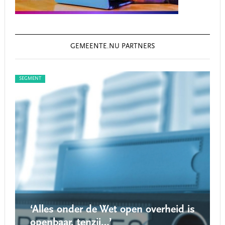
GEMEENTE.NU PARTNERS
SEGMENT
SEG
‘Alles onder de Wet open overheid is
openbaar, tenzij…’