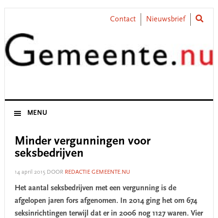
Skip
Skip
Skip
Skip
to
to
to
to
Contact
Nieuwsbrief
primary
main
primary
footer
navigation
content
sidebar
MENU
Minder vergunningen voor
seksbedrijven
14 april 2015
DOOR
REDACTIE GEMEENTE.NU
Het aantal seksbedrijven met een vergunning is de
afgelopen jaren fors afgenomen. In 2014 ging het om 674
seksinrichtingen terwijl dat er in 2006 nog 1127 waren. Vier