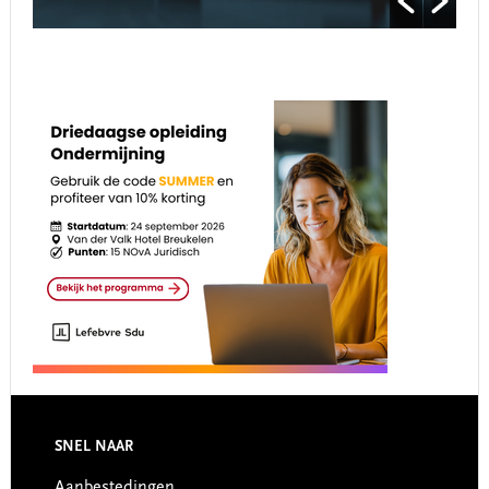
Footer
SNEL NAAR
Aanbestedingen