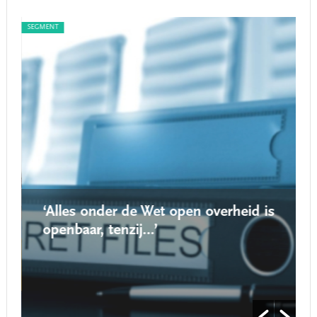
SEGMENT
SEG
‘Alles onder de Wet open overheid is
openbaar, tenzij…’