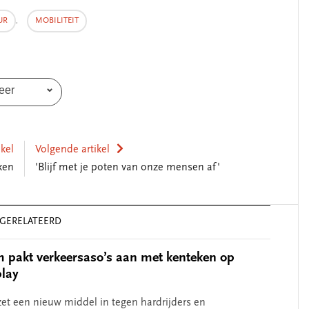
UR
,
MOBILITEIT
eer
ikel
Volgende artikel
ken
'Blijf met je poten van onze mensen af'
SEGMENT
GERELATEERD
 pakt verkeersaso’s aan met kenteken op
play
et een nieuw middel in tegen hardrijders en