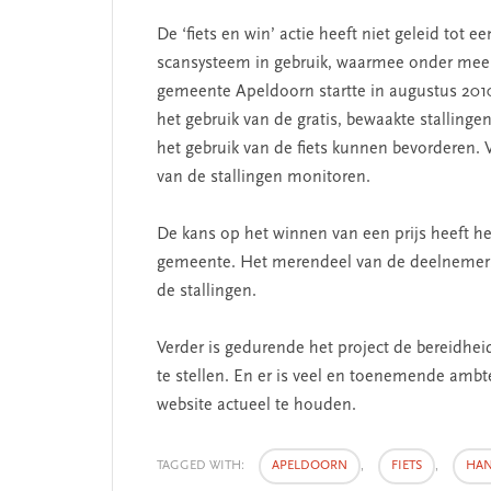
De ‘fiets en win’ actie heeft niet geleid tot e
scansysteem in gebruik, waarmee onder meer
gemeente Apeldoorn startte in augustus 2010
het gebruik van de gratis, bewaakte stalling
het gebruik van de fiets kunnen bevorderen.
van de stallingen monitoren.
De kans op het winnen van een prijs heeft he
gemeente. Het merendeel van de deelnemers a
de stallingen.
Verder is gedurende het project de bereidhe
te stellen. En er is veel en toenemende ambte
website actueel te houden.
TAGGED WITH:
APELDOORN
,
FIETS
,
HA