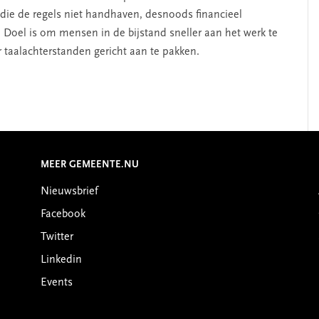
ie de regels niet handhaven, desnoods financieel
 Doel is om mensen in de bijstand sneller aan het werk te
 taalachterstanden gericht aan te pakken.
MEER GEMEENTE.NU
Nieuwsbrief
Facebook
Twitter
Linkedin
Events