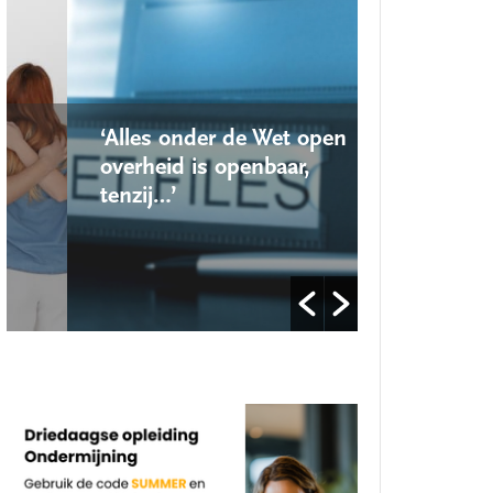
‘Alles onder de Wet open
‘Nieuwe lo
overheid is openbaar,
school ro
tenzij…’
op’