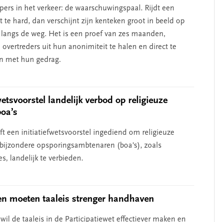
pers in het verkeer: de waarschuwingspaal. Rijdt een
 te hard, dan verschijnt zijn kenteken groot in beeld op
langs de weg. Het is een proef van zes maanden,
overtreders uit hun anonimiteit te halen en direct te
n met hun gedrag.
erschap
‘Met een integrale aanpak
nis’
kun je de jeugd beter
helpen’
wetsvoorstel landelijk verbod op religieuze
boa’s
t een initiatiefwetsvoorstel ingediend om religieuze
j bijzondere opsporingsambtenaren (boa's), zoals
, landelijk te verbieden.
n moeten taaleis strenger handhaven
wil de taaleis in de Participatiewet effectiever maken en