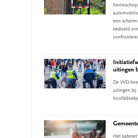
herrieschop
automobilist
een scherm 
bedoeld om 
confrontere
 missie van Segment
‘Persoonlijk leid
begint bij zelfken
Initiatief
uitingen 
De VVD heef
uitingen bi
hoofddoekjes
Gemeente
Het kabinet 