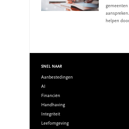
gemeenten d
aanspreken.
helpen door
Footer
SNEL NAAR
Aanbestedingen
AI
Financiën
Handhaving
Integriteit
Leefomgeving