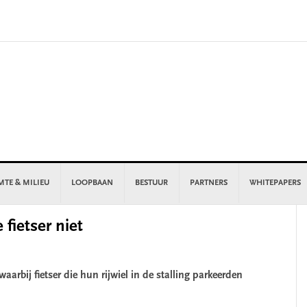
MTE & MILIEU
LOOPBAAN
BESTUUR
PARTNERS
WHITEPAPERS
P
fietser niet
S
arbij fietser die hun rijwiel in de stalling parkeerden