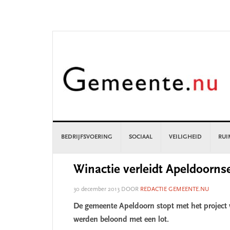
Skip
Skip
Skip
Skip
to
to
to
to
primary
main
primary
footer
navigation
content
sidebar
BEDRIJFSVOERING
SOCIAAL
VEILIGHEID
RUI
Winactie verleidt Apeldoornse 
30 december 2013
DOOR
REDACTIE GEMEENTE.NU
De gemeente Apeldoorn stopt met het project wa
werden beloond met een lot.