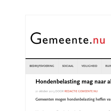
Skip
Skip
Skip
Skip
to
to
to
to
primary
main
primary
footer
navigation
content
sidebar
BEDRIJFSVOERING
SOCIAAL
VEILIGHEID
RUI
Hondenbelasting mag naar 
21 oktober 2013
DOOR
REDACTIE GEMEENTE.NU
Gemeenten mogen hondenbelasting heffen va