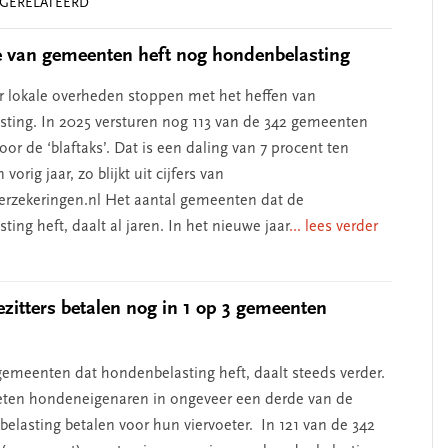
GERELATEERD
 van gemeenten heft nog hondenbelasting
 lokale overheden stoppen met het heffen van
erschap
‘Met een integrale aanpak
ting. In 2025 versturen nog 113 van de 342 gemeenten
nis’
kun je de jeugd beter
or de ‘blaftaks’. Dat is een daling van 7 procent ten
helpen’
vorig jaar, zo blijkt uit cijfers van
erzekeringen.nl Het aantal gemeenten dat de
ing heft, daalt al jaren. In het nieuwe jaar
... lees verder
itters betalen nog in 1 op 3 gemeenten
gemeenten dat hondenbelasting heft, daalt steeds verder.
eten hondeneigenaren in ongeveer een derde van de
elasting betalen voor hun viervoeter. In 121 van de 342