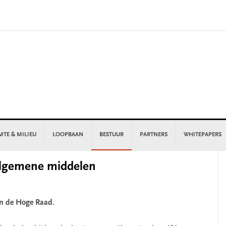
MTE & MILIEU
LOOPBAAN
BESTUUR
PARTNERS
WHITEPAPERS
P
algemene middelen
S
n de Hoge Raad.