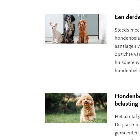
Interactions
Een derde
Steeds meer
 missie van Segment
‘Persoonlijk leid
hondenbelas
begint bij zelfken
aanslagen vo
opzichte van 
huisdierenv
hondenbelast
Hondenbez
belasting
Het aantal 
Dit jaar mo
gemeenten b