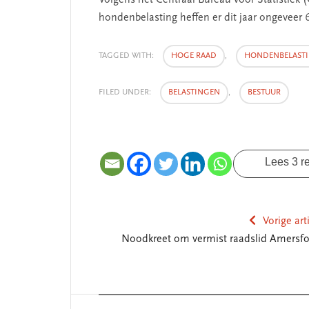
Volgens het Centraal Bureau voor Statistie
hondenbelasting heffen er dit jaar ongeveer
TAGGED WITH:
HOGE RAAD
,
HONDENBELAST
FILED UNDER:
BELASTINGEN
,
BESTUUR
Lees 3 r
SEGMENT
Vorige art
Noodkreet om vermist raadslid Amersfo
Reader