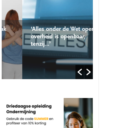
‘Alles onder de Wet open
‘Nieuwe lo
overheid is openbaar,
school ro
tenzij…’
op’