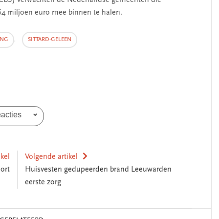
k (CBS) verwachten de Nederlandse gemeenten die
 64 miljoen euro mee binnen te halen.
ING
,
SITTARD-GELEEN
eacties
SEGMENT
ikel
Volgende artikel
ort
Huisvesten gedupeerden brand Leeuwarden
eerste zorg