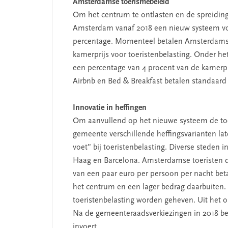
Amsterdamse toerismebeleid
Om het centrum te ontlasten en de spreiding
Amsterdam vanaf 2018 een nieuw systeem voor
percentage. Momenteel betalen Amsterdamse
kamerprijs voor toeristenbelasting. Onder he
een percentage van 4 procent van de kamerpr
Airbnb en Bed & Breakfast betalen standaard 
Innovatie in heffingen
Om aanvullend op het nieuwe systeem de toe
gemeente verschillende heffingsvarianten la
voet” bij toeristenbelasting. Diverse steden 
Haag en Barcelona. Amsterdamse toeristen d
van een paar euro per persoon per nacht beta
het centrum en een lager bedrag daarbuiten.
toeristenbelasting worden geheven. Uit het 
Na de gemeenteraadsverkiezingen in 2018 besl
invoert.