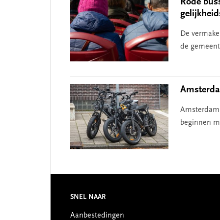
Rode buss
gelijkhei
De vermakel
de gemeente
Amsterdam
Amsterdam w
beginnen me
Footer
SNEL NAAR
Aanbestedingen