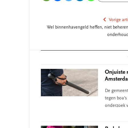
Vorige art
Wel binnenhavengeld heffen, niet beheren
onderhou
Reader
Interactions
Onjuiste 
Amsterda
De gemeent
tegen boa’s 
onderzoek v