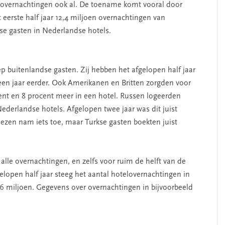
elovernachtingen ook al. De toename komt vooral door
t eerste half jaar 12,4 miljoen overnachtingen van
se gasten in Nederlandse hotels.
p buitenlandse gasten. Zij hebben het afgelopen half jaar
een jaar eerder. Ook Amerikanen en Britten zorgden voor
erschap
‘Met een integrale aanpak
ocent en 8 procent meer in een hotel. Russen logeerden
nis’
kun je de jeugd beter
Nederlandse hotels. Afgelopen twee jaar was dit juist
helpen’
ezen nam iets toe, maar Turkse gasten boekten juist
lle overnachtingen, en zelfs voor ruim de helft van de
lopen half jaar steeg het aantal hotelovernachtingen in
6 miljoen. Gegevens over overnachtingen in bijvoorbeeld