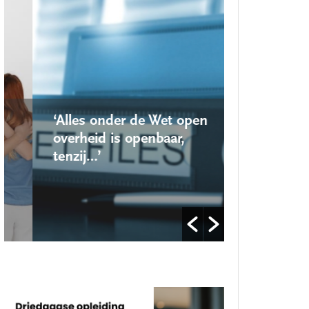
‘Alles onder de Wet open
‘Nieuwe lo
overheid is openbaar,
school ro
tenzij…’
op’