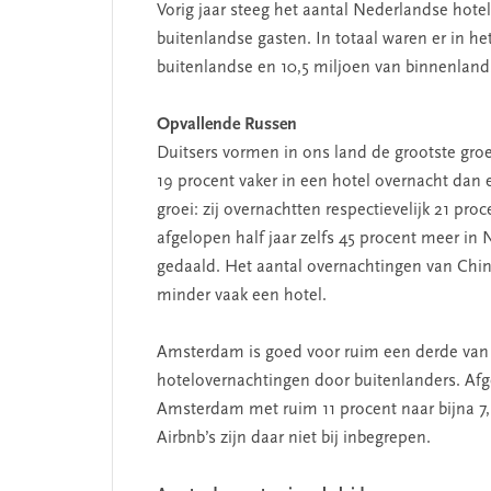
Vorig jaar steeg het aantal Nederlandse hot
buitenlandse gasten. In totaal waren er in he
buitenlandse en 10,5 miljoen van binnenland
Opvallende Russen
Duitsers vormen in ons land de grootste groe
19 procent vaker in een hotel overnacht dan 
 missie van Segment
‘Persoonlijk leid
groei: zij overnachtten respectievelijk 21 pr
begint bij zelfken
afgelopen half jaar zelfs 45 procent meer in 
gedaald. Het aantal overnachtingen van Chin
minder vaak een hotel.
Amsterdam is goed voor ruim een derde van a
hotelovernachtingen door buitenlanders. Afge
Amsterdam met ruim 11 procent naar bijna 7,
Airbnb’s zijn daar niet bij inbegrepen.