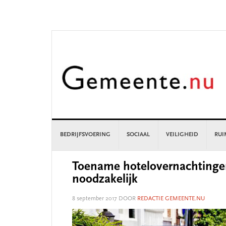
Skip
Skip
Skip
Skip
to
to
to
to
primary
main
primary
footer
navigation
content
sidebar
BEDRIJFSVOERING
SOCIAAL
VEILIGHEID
RUI
Toename hotelovernachtingen
noodzakelijk
8 september 2017
DOOR
REDACTIE GEMEENTE.NU