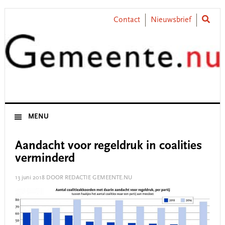
Skip
Skip
Skip
Skip
to
to
to
to
Contact
Nieuwsbrief
primary
main
primary
footer
navigation
content
sidebar
MENU
Aandacht voor regeldruk in coalities
verminderd
13 juni 2018
DOOR REDACTIE GEMEENTE.NU