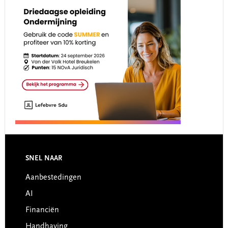
Footer
SNEL NAAR
Aanbestedingen
AI
Financiën
Handhaving