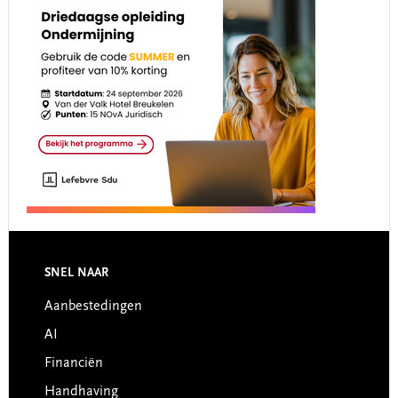
Footer
SNEL NAAR
Aanbestedingen
AI
Financiën
Handhaving