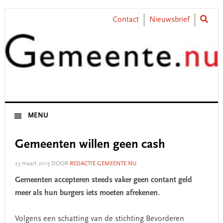
Skip
Skip
Skip
Skip
to
to
to
to
Contact
Nieuwsbrief
primary
main
primary
footer
navigation
content
sidebar
MENU
Gemeenten willen geen cash
23 maart 2015
DOOR
REDACTIE GEMEENTE.NU
Gemeenten accepteren steeds vaker geen contant geld
meer als hun burgers iets moeten afrekenen.
Volgens een schatting van de stichting Bevorderen