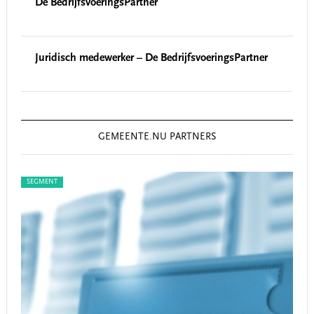
De BedrijfsvoeringsPartner
Juridisch medewerker – De BedrijfsvoeringsPartner
GEMEENTE.NU PARTNERS
SEGMENT
SEG