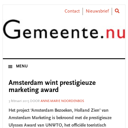
Skip
Skip
Skip
Skip
to
to
to
to
Contact
Nieuwsbrief
primary
main
primary
footer
navigation
content
sidebar
MENU
Amsterdam wint prestigieuze
marketing award
3 februari 2015
DOOR
ANNE-MARIE NOORDENBOS
Het project ‘Amsterdam Bezoeken, Holland Zien’ van
Amsterdam Marketing is bekroond met de prestigieuze
Ulysses Award van UNWTO, het officiële toeristisch