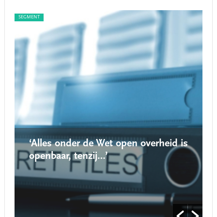
SEGMENT
SEG
‘Alles onder de Wet open overheid is
openbaar, tenzij…’