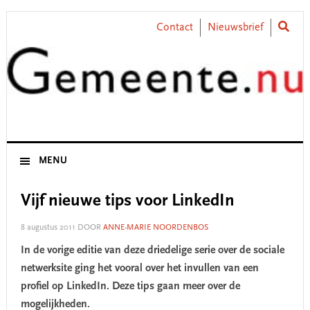
Skip
Skip
Skip
Skip
to
to
to
to
Contact
Nieuwsbrief
primary
main
primary
footer
navigation
content
sidebar
MENU
Vijf nieuwe tips voor LinkedIn
8 augustus 2011
DOOR
ANNE-MARIE NOORDENBOS
In de vorige editie van deze driedelige serie over de sociale
netwerksite ging het vooral over het invullen van een
profiel op LinkedIn. Deze tips gaan meer over de
mogelijkheden.