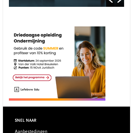
Footer
SNEL NAAR
Aanbestedingen