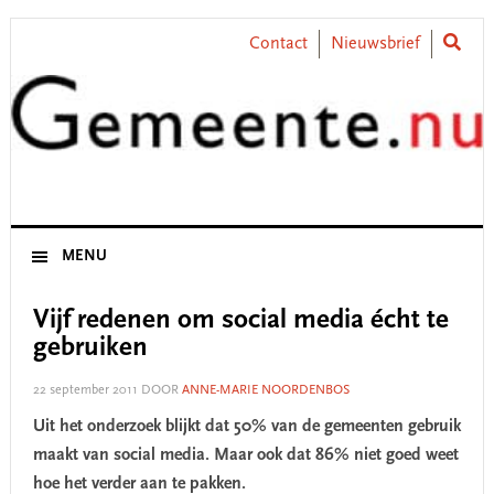
Skip
Skip
Skip
Skip
to
to
to
to
Contact
Nieuwsbrief
primary
main
primary
footer
navigation
content
sidebar
MENU
Vijf redenen om social media écht te
gebruiken
22 september 2011
DOOR
ANNE-MARIE NOORDENBOS
Uit het onderzoek blijkt dat 50% van de gemeenten gebruik
maakt van social media. Maar ook dat 86% niet goed weet
hoe het verder aan te pakken.