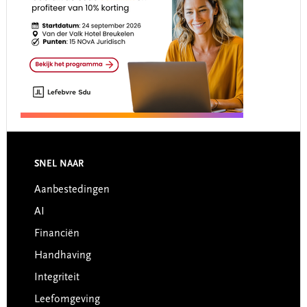
Footer
SNEL NAAR
Aanbestedingen
AI
Financiën
Handhaving
Integriteit
Leefomgeving