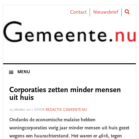
Skip
Skip
Skip
Skip
to
to
to
to
Contact
Nieuwsbrief
primary
main
primary
footer
navigation
content
sidebar
MENU
Corporaties zetten minder mensen
uit huis
25 oktober 2011
DOOR
REDACTIE GEMEENTE.NU
Ondanks de economische malaise hebben
woningcorporaties vorig jaar minder mensen uit huis gezet
wegens een huurachterstand. Het waren er 4616, tegen