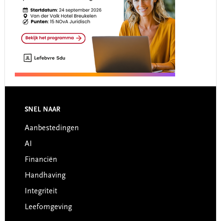
Footer
SNEL NAAR
Aanbestedingen
AI
Financiën
Handhaving
Integriteit
Leefomgeving