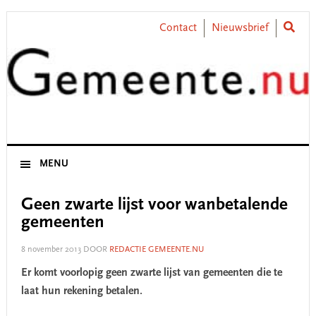
Skip
Skip
Skip
Skip
to
to
to
to
Contact
Nieuwsbrief
primary
main
primary
footer
navigation
content
sidebar
MENU
Geen zwarte lijst voor wanbetalende
gemeenten
8 november 2013
DOOR
REDACTIE GEMEENTE.NU
Er komt voorlopig geen zwarte lijst van gemeenten die te
laat hun rekening betalen.