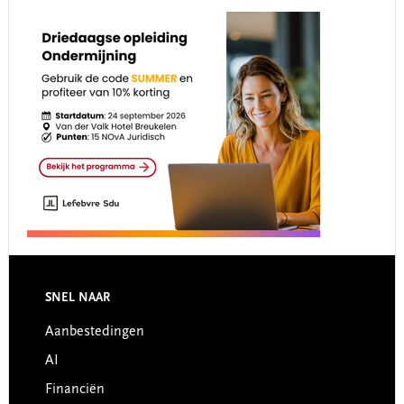
Footer
SNEL NAAR
Aanbestedingen
AI
Financiën