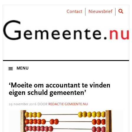
Skip
Skip
Skip
Skip
to
to
to
to
Contact
Nieuwsbrief
primary
main
primary
footer
navigation
content
sidebar
MENU
‘Moeite om accountant te vinden
eigen schuld gemeenten’
29 november 2016
DOOR
REDACTIE GEMEENTE.NU