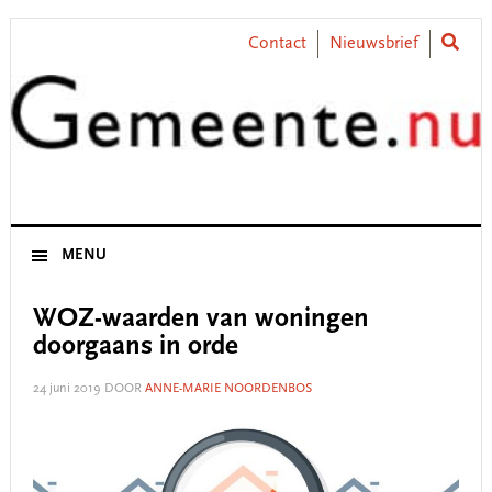
Skip
Skip
Skip
Skip
to
to
to
to
Contact
Nieuwsbrief
primary
main
primary
footer
navigation
content
sidebar
MENU
WOZ-waarden van woningen
doorgaans in orde
24 juni 2019
DOOR
ANNE-MARIE NOORDENBOS