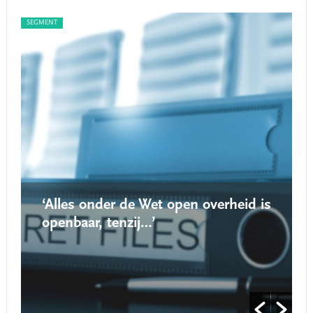
SEGMENT
SEG
‘Alles onder de Wet open overheid is
openbaar, tenzij…’