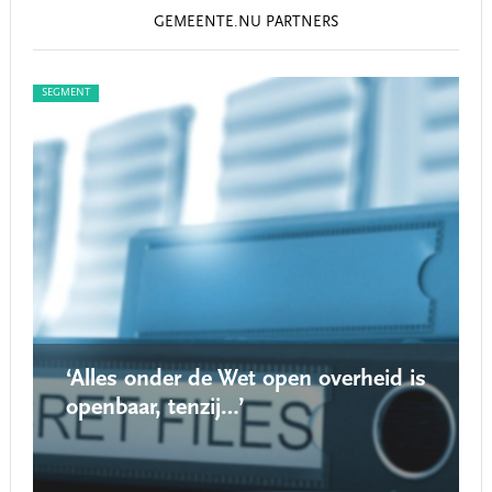
GEMEENTE.NU PARTNERS
SEGMENT
SEG
‘Alles onder de Wet open overheid is
openbaar, tenzij…’