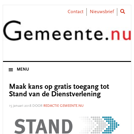
Skip
Skip
Skip
Skip
to
to
to
to
Contact
Nieuwsbrief
primary
main
primary
footer
navigation
content
sidebar
MENU
Maak kans op gratis toegang tot
Stand van de Dienstverlening
15 januari 2018
DOOR
REDACTIE GEMEENTE.NU