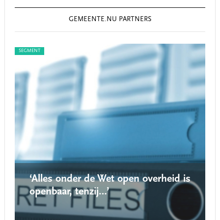
GEMEENTE.NU PARTNERS
SEGMENT
SEG
‘Alles onder de Wet open overheid is
openbaar, tenzij…’