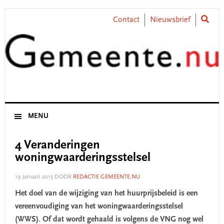
Skip
Skip
Skip
Skip
to
to
to
to
Contact
Nieuwsbrief
primary
main
primary
footer
navigation
content
sidebar
MENU
4 Veranderingen
woningwaarderingsstelsel
19 januari 2015
DOOR
REDACTIE GEMEENTE.NU
Het doel van de wijziging van het huurprijsbeleid is een
vereenvoudiging van het woningwaarderingsstelsel
(WWS). Of dat wordt gehaald is volgens de VNG nog wel