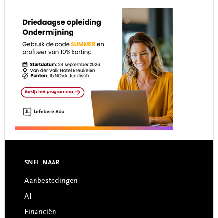
Footer
SNEL NAAR
Aanbestedingen
AI
Financiën