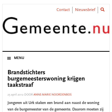
Skip
Skip
Skip
Skip
to
to
to
to
Contact
Nieuwsbrief
primary
main
primary
footer
navigation
content
sidebar
MENU
Brandstichters
burgemeesterswoning krijgen
taakstraaf
25 april 2012
DOOR
ANNE-MARIE NOORDENBOS
Jongeren uit Urk staken een brand aan naast de woning
van de burgemeester van de gemeente. Daarom moeten zij