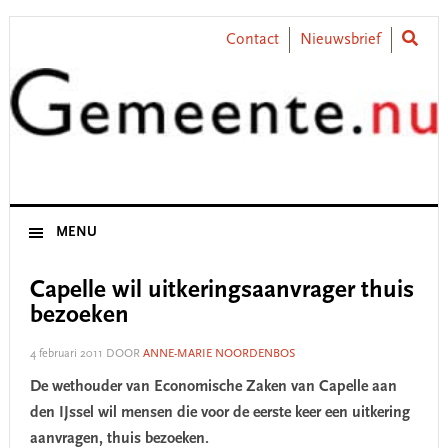
Skip
Skip
Skip
Skip
to
to
to
to
Contact
Nieuwsbrief
primary
main
primary
footer
navigation
content
sidebar
MENU
Capelle wil uitkeringsaanvrager thuis
bezoeken
4 februari 2011
DOOR
ANNE-MARIE NOORDENBOS
De wethouder van Economische Zaken van Capelle aan
den IJssel wil mensen die voor de eerste keer een uitkering
aanvragen, thuis bezoeken.