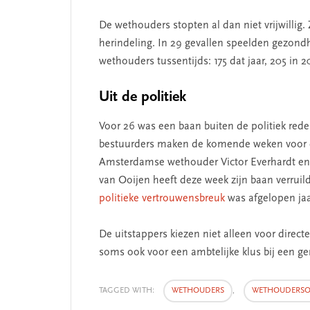
De wethouders stopten al dan niet vrijwilli
herindeling. In 29 gevallen speelden gezon
wethouders tussentijds: 175 dat jaar, 205 in 
Uit de politiek
Voor 26 was een baan buiten de politiek red
SEGMENT
bestuurders maken de komende weken voor de
Amsterdamse wethouder Victor Everhardt en 
van Ooijen heeft deze week zijn baan verruild
politieke vertrouwensbreuk
was afgelopen jaar
De uitstappers kiezen niet alleen voor direc
soms ook voor een ambtelijke klus bij een g
TAGGED WITH:
WETHOUDERS
,
WETHOUDERSO