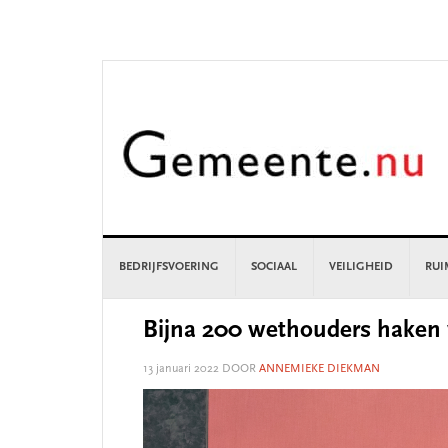
Skip
Skip
Skip
Skip
to
to
to
to
primary
main
primary
footer
navigation
content
sidebar
BEDRIJFSVOERING
SOCIAAL
VEILIGHEID
RUI
Bijna 200 wethouders haken v
13 januari 2022
DOOR
ANNEMIEKE DIEKMAN