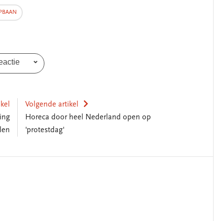
erschap
‘Met een integrale aanpak
PBAAN
nis’
kun je de jeugd beter
helpen’
eactie
ikel
Volgende artikel
ing
Horeca door heel Nederland open op
len
'protestdag'