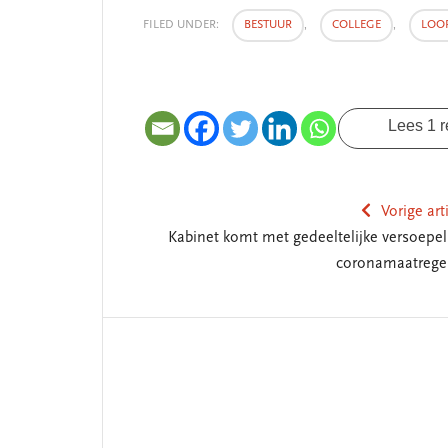
 missie van Segment
‘Persoonlijk leid
FILED UNDER:
BESTUUR
,
COLLEGE
,
LOO
begint bij zelfken
Lees 1 r
Vorige art
Kabinet komt met gedeeltelijke versoepel
coronamaatrege
Reader
Interactions