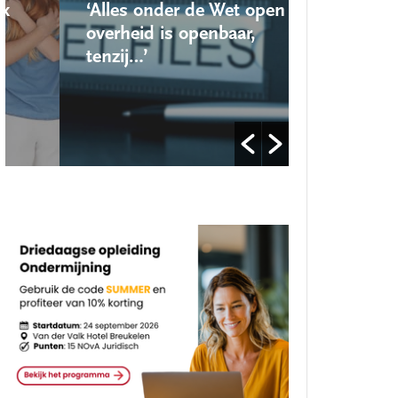
‘Alles onder de Wet open
‘Nieuwe lo
overheid is openbaar,
school ro
tenzij…’
op’