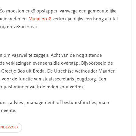
g. Zo moesten er 38 opstappen vanwege een gemeentelijke
dheidsredenen.
Vanaf 2018
vertrok jaarlijks een hoog aantal
2019 en 228 in 2020.
en om vaarwel te zeggen. Acht van de nog zittende
SEGMENT
 verkiezingen eveneens die overstap. Bijvoorbeeld de
Greetje Bos uit Breda. De Utrechtse wethouder Maarten
 voor de functie van staatssecretaris Jeugdzorg. Een
 juist minder vaak de reden voor vertrek.
teurs-, advies-, management- of bestuursfuncties, maar
emeente.
NDERZOEK